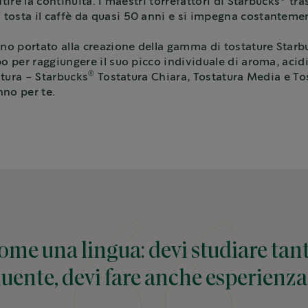
ire la continuità. I maestri torrefattori di Starbucks
tra
®
tosta il caffè da quasi 50 anni e si impegna costanteme
nno portato alla creazione della gamma di tostature Starb
 per raggiungere il suo picco individuale di aroma, acidit
®
tatura - Starbucks
Tostatura Chiara, Tostatura Media e Tos
nno per te.
come una lingua: devi studiare tan
luente, devi fare anche esperienza