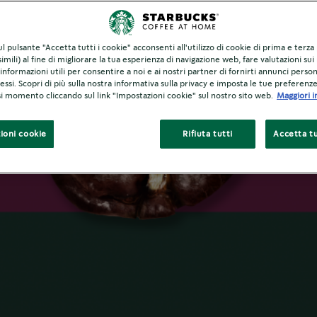
TOSTATURA DEL CAFFÈ
 gamma di tostat
l pulsante "Accetta tutti i cookie" acconsenti all'utilizzo di cookie di prima e terza
imili) al fine di migliorare la tua esperienza di navigazione web, fare valutazioni sui 
informazioni utili per consentire a noi e ai nostri partner di fornirti annunci person
ressi. Scopri di più sulla nostra informativa sulla privacy e imposta le tue preferenz
asi momento cliccando sul link "Impostazioni cookie" sul nostro sito web.
Maggiori i
ioni cookie
Rifiuta tutti
Accetta tu