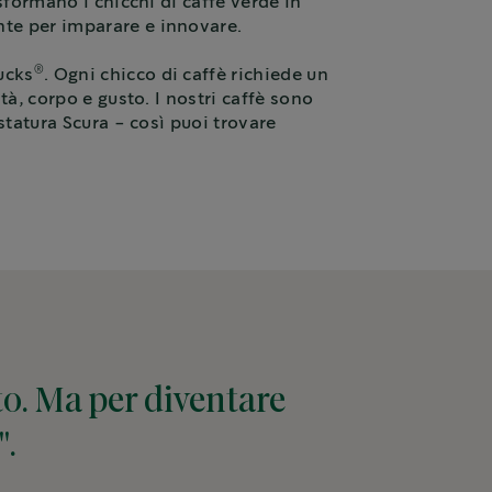
sformano i chicchi di caffè verde in
nte per imparare e innovare.
®
ucks
. Ogni chicco di caffè richiede un
à, corpo e gusto. I nostri caffè sono
tatura Scura - così puoi trovare
to. Ma per diventare
".