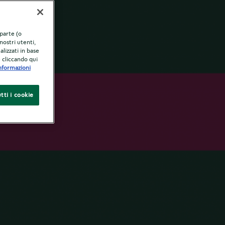
ure
 parte (o
nostri utenti,
alizzati in base
e cliccando qui
nformazioni
tti i cookie