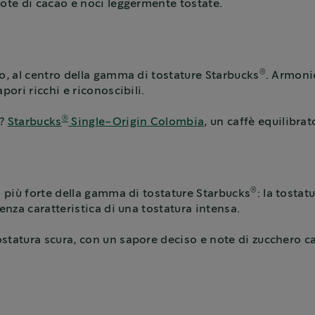
ote di cacao e noci leggermente tostate.
®
o, al centro della gamma di tostature Starbucks
. Armonio
pori ricchi e riconoscibili.
®
a?
Starbucks
Single-Origin Colombia
, un caffè equilibrat
®
à più forte della gamma di tostature Starbucks
: la tostat
enza caratteristica di una tostatura intensa.
ostatura scura, con un sapore deciso e note di zucchero c