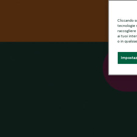
La
Cliccando su
tecnologie s
raccogliere 
ai tuoi inte
o in qualsi
Impostaz