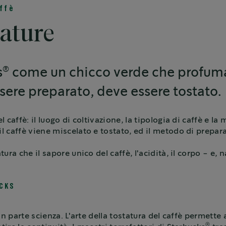
ffè
tature
®
s
come un chicco verde che profuma 
ssere preparato, deve essere tostato.
l caffè: il luogo di coltivazione, la tipologia di caffè e l
l caffè viene miscelato e tostato, ed il metodo di prepara
atura che il sapore unico del caffè, l'acidità, il corpo - e
CKS
in parte scienza. L'arte della tostatura del caffè permette 
®