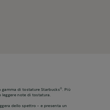
®
lla gamma di tostature Starbucks
. Più
n leggere note di tostatura.
eggera dello spettro - e presenta un