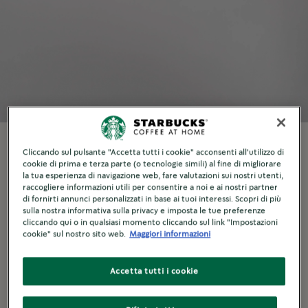
Cliccando sul pulsante "Accetta tutti i cookie" acconsenti all'utilizzo di
COSA TI SERVE
cookie di prima e terza parte (o tecnologie simili) al fine di migliorare
la tua esperienza di navigazione web, fare valutazioni sui nostri utenti,
raccogliere informazioni utili per consentire a noi e ai nostri partner
1. cono
di fornirti annunci personalizzati in base ai tuoi interessi. Scopri di più
2. filtro
sulla nostra informativa sulla privacy e imposta le tue preferenze
cliccando qui o in qualsiasi momento cliccando sul link "Impostazioni
3. caraffa
cookie" sul nostro sito web.
Maggiori informazioni
4. bilancia
5. bollitore
Accetta tutti i cookie
6. ghiaccio