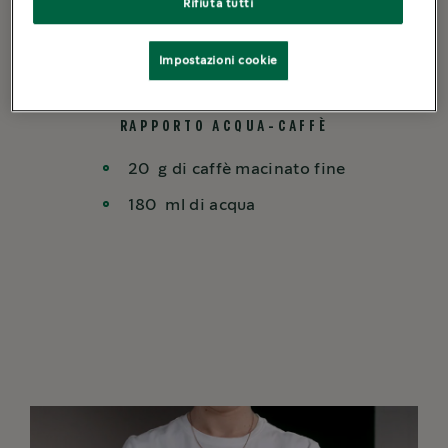
Rifiuta tutti
Impostazioni cookie
-
+
1
Porzioni
RAPPORTO ACQUA-CAFFÈ
20
g di caffè macinato fine
180
ml di acqua