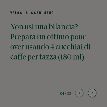
VELOCI SUGGERIMENTI
Non usi una bilancia?
L'i
Prepara un ottimo pour
ti 
over usando 4 cucchiai di
qua
caffè per tazza (180 ml).
ag
pre
esp
01
/
02