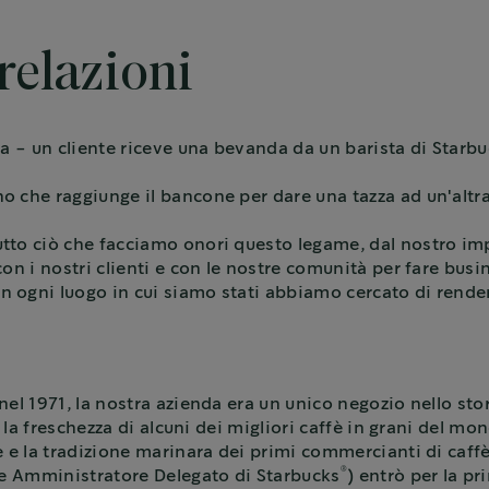
relazioni
a - un cliente riceve una bevanda da un barista di Starb
 che raggiunge il bancone per dare una tazza ad un'altr
utto ciò che facciamo onori questo legame, dal nostro imp
on i nostri clienti e con le nostre comunità per fare busi
 ogni luogo in cui siamo stati abbiamo cercato di render
el 1971, la nostra azienda era un unico negozio nello stor
 la freschezza di alcuni dei migliori caffè in grani del mo
 e la tradizione marinara dei primi commercianti di caffè
®
 e Amministratore Delegato di Starbucks
) entrò per la p