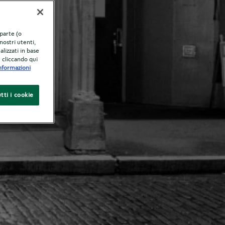
 parte (o
nostri utenti,
alizzati in base
e cliccando qui
nformazioni
tti i cookie