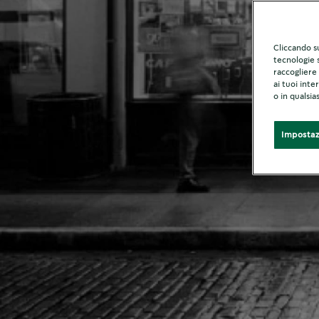
Cliccando su
tecnologie s
raccogliere 
ai tuoi inte
o in qualsi
Impostaz