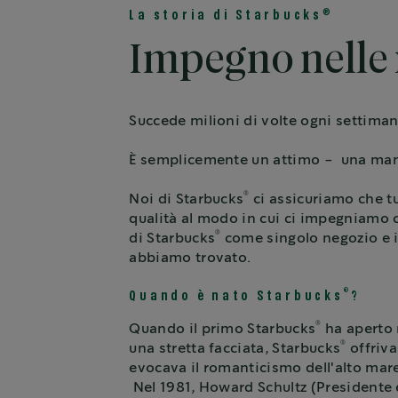
®
La storia di Starbucks
Impegno nelle 
Succede milioni di volte ogni settiman
È semplicemente un attimo - una mano
®
Noi di Starbucks
ci assicuriamo che t
qualità al modo in cui ci impegniamo c
®
di Starbucks
come singolo negozio e in
abbiamo trovato.
®
Quando è nato Starbucks
?
®
Quando il primo Starbucks
ha aperto n
®
una stretta facciata, Starbucks
offriva
evocava il romanticismo dell'alto mare
Nel 1981, Howard Schultz (Presidente