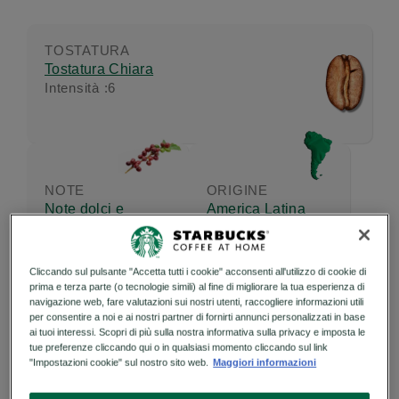
TOSTATURA
Tostatura Chiara
Intensità :
6
NOTE
ORIGINE
Note dolci e
America Latina
vellutate
Cliccando sul pulsante "Accetta tutti i cookie" acconsenti all'utilizzo di cookie di
prima e terza parte (o tecnologie simili) al fine di migliorare la tua esperienza di
DIMENSIONE DELLA TAZZA
navigazione web, fare valutazioni sui nostri utenti, raccogliere informazioni utili
Espresso 40ml
per consentire a noi e ai nostri partner di fornirti annunci personalizzati in base
ai tuoi interessi. Scopri di più sulla nostra informativa sulla privacy e imposta le
tue preferenze cliccando qui o in qualsiasi momento cliccando sul link
"Impostazioni cookie" sul nostro sito web.
Maggiori informazioni
Ingredienti