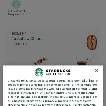
®
Starbucks
By
®
Nespresso
TOSTATURA
Tostatura Chiara
Intensità :
5
NOTE
Cliccando sul pulsante "Accetta tutti i cookie" acconsenti all'utilizzo di
Note vivaci di
DIMENSIONE DELLA TAZZA
cookie di prima e terza parte (o tecnologie simili) al fine di migliorare
la tua esperienza di navigazione web, fare valutazioni sui nostri utenti,
agrumi e
Espresso 40ml
raccogliere informazioni utili per consentire a noi e ai nostri partner
caramello dolce
di fornirti annunci personalizzati in base ai tuoi interessi. Scopri di più
sulla nostra informativa sulla privacy e imposta le tue preferenze
cliccando qui o in qualsiasi momento cliccando sul link "Impostazioni
cookie" sul nostro sito web.
Maggiori informazioni
Ingredienti