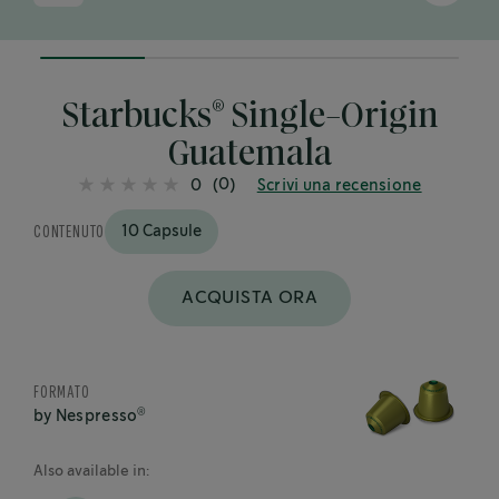
25%
completed
®
Starbucks
Single-Origin
Guatemala
(0)
0
Scrivi una recensione
CONTENUTO
10 Capsule
ACQUISTA ORA
FORMATO
®
by Nespresso
Also available in: