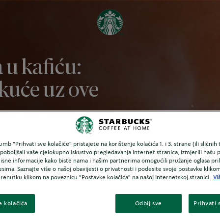
 u kafiću:
 kuće uz ove
vajućih ledenih napitaka,
mb "Prihvati sve kolačiće" pristajete na korištenje kolačića 1. i 3. strane (ili sličnih
i svoje najdraže piće iz
oboljšali vaše cjelokupno iskustvo pregledavanja internet stranica, izmjerili našu p
orisne informacije kako biste nama i našim partnerima omogućili pružanje oglasa pr
esima. Saznajte više o našoj obavijesti o privatnosti i podesite svoje postavke klik
trenutku klikom na poveznicu "Postavke kolačića" na našoj internetskoj stranici.
Vi
e kolačića
Odbij sve
Prihvati 