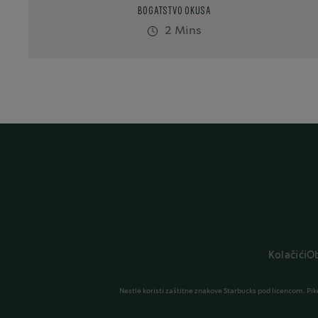
BOGATSTVO OKUSA
2 Mins
Kolačići
Ob
Nestlé koristi zaštitne znakove Starbucks pod licencom. Pike