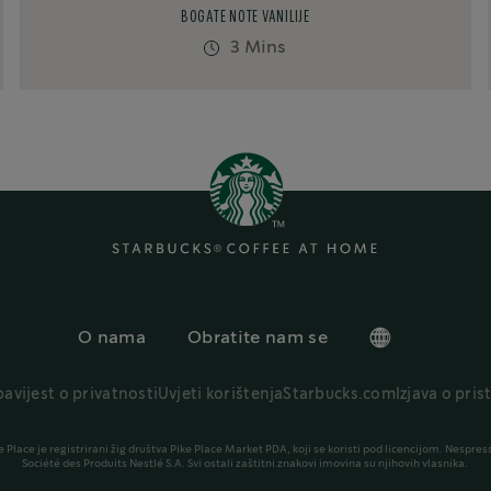
BOGATE NOTE VANILIJE
3 Mins
O nama
Obratite nam se
avijest o privatnosti
Uvjeti korištenja
Starbucks.com
Izjava o pri
 Place je registrirani žig društva Pike Place Market PDA, koji se koristi pod licencijom. Nespres
Société des Produits Nestlé S.A. Svi ostali zaštitni znakovi imovina su njihovih vlasnika.