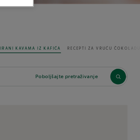
RIRANI KAVAMA IZ KAFIĆA
RECEPTI ZA VRUĆU ČOKOLAD
Poboljšajte pretraživanje
OZNAKE
Čokolada
Espresso
Hladno
Kava s mlijekom