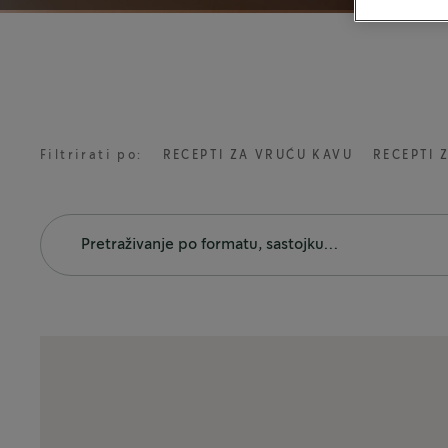
Filtrirati po:
RECEPTI ZA VRUĆU KAVU
RECEPTI 
FORMATI
ISTAKNUTI RECEPTI
®
Starbucks
by NESCAFÉ Dolce Gu
Ledeni Caramel Macchiato
Vanilla Latte