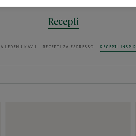
Recepti
ZA LEDENU KAVU
RECEPTI ZA ESPRESSO
RECEPTI INSPI
INSPIRACIJA
POPULARNI RECEPTI
®
sto
Cappuccino
3 ili više sastojaka
Vietnamese Iced Coffee
5 koraka ili manje