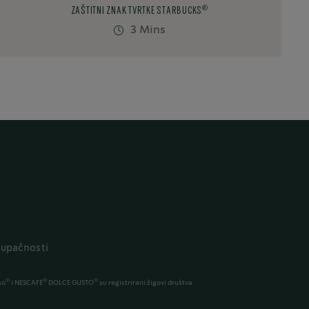
®
ZAŠTITNI ZNAK TVRTKE STARBUCKS
3 Mins
stupačnosti
®
®
®
so
i NESCAFÉ
DOLCE GUSTO
su registrirani žigovi društva