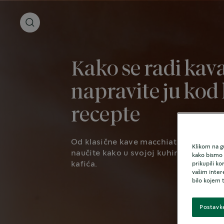
Kako se radi kava
napravite ju kod
recepte
Od klasične kave macchiato do osvježa
Klikom na gu
naučite kako u svojoj kuhinji pripremit
kako bismo p
kafića.
prikupili k
vašim inter
bilo kojem 
Postavk