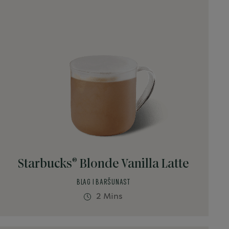
Okus
Pjena
Sirup
Vanilija
®
Starbucks
Blonde Vanilla Latte
BLAG I BARŠUNAST
2 Mins