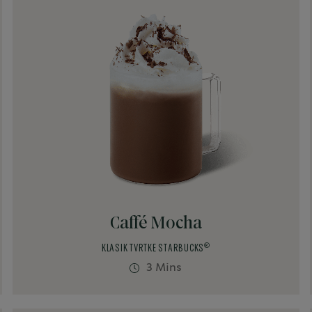
Bez mlijeka
Kao iz kafića
Mliječni proizvodi
Osvježavajući
Skuhana kava
Temeljeno na esspressu
Veganska
Začini
Caffé Mocha
®
KLASIK TVRTKE STARBUCKS
3 Mins