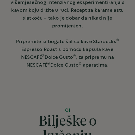
višemjesečnog intenzivnog eksperimentiranja s
kavom koju držite u ruci. Recept za karamelastu
slatkoću – tako je dobar da nikad nije
promijenjen.
®
Pripremite si bogatu šalicu kave Starbucks
Espresso Roast s pomoću kapsula kave
®
®
NESCAFÉ
Dolce Gusto
, za pripremu na
®
®
NESCAFÉ
Dolce Gusto
aparatima.
01
Bilješke o