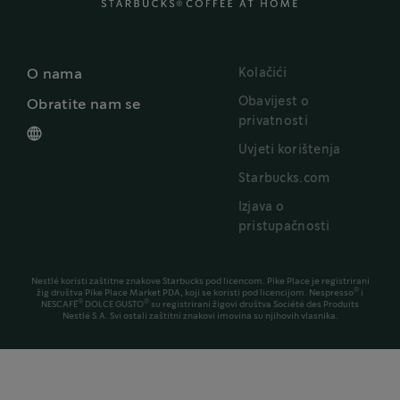
Kolačići
O nama
Obavijest o
Obratite nam se
privatnosti
Uvjeti korištenja
Starbucks.com
Izjava o
pristupačnosti
Nestlé koristi zaštitne znakove Starbucks pod licencom. Pike Place je registrirani
®
žig društva Pike Place Market PDA, koji se koristi pod licencijom. Nespresso
i
®
®
NESCAFÉ
DOLCE GUSTO
su registrirani žigovi društva Société des Produits
Nestlé S.A. Svi ostali zaštitni znakovi imovina su njihovih vlasnika.