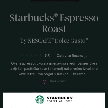
®
Starbucks
Espresso
Roast
®
®
by NESCAFÉ
Dolce Gusto
(0)
Ostavite Recenziju
Ovaj espresso, ukusna mješavina srednjoameričke i
azijsko-pacifičke kave te temelj naše ručno izrađene
kave latte, ima bogatu slatkoću i karamelu.
Dark Roast
Vrlo bogat okus s notama karamele