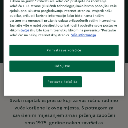
Klikom na gumb "Prihvati sve kolačiće" pristajete na korištenje
kolačića 1. i 3. strane (ili sličnih tehnologija) kako bismo poboljšali vaše
cjelokupno iskustvo pregledavanja internet stranica, izmjerili našu
publiku, prikupili korisne informacije kako biste nama i našim
Starbucks
by
®
partnerima omogućili pružanje oglasa prilagođenih vašim interesima.
NESCAFÉ Dolce
Saznajte više o našoj obavijesti o privatnosti i podesite svoje postavke
Gusto
®
klikom
ovdje
ili u bilo kojem trenutku klikom na poveznicu "Postavke
kolačića" na našoj internetskoj stranici.
Više informacija
Prihvati sve kolačiće
Odbij sve
Postavke kolačića
Više o kavi
Svaki napitak espresso koji za vas ručno radimo
vuče korijene iz ovog mjesta. S potragom za
savršenim miješanjem zrna i prženja započeli
smo 1975. godine nakon završetka