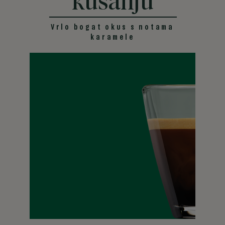
kušanju
Vrlo bogat okus s notama
karamele
DARK
Na drugom kraju spektra prženja nalaze se pržene mješavine
zaokruženog i intenzivnog okusa Dark roast.
Saznajte više