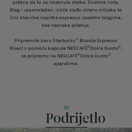
pržena da bi se istaknule slatke, živahne note.
Blag i uravnotežen, ističe slađu stranu mlijeka te
čini klasične napitke espresso izuzetno blagima,
bez naznaka prženja.
®
Pripremite kavu Starbucks
Blonde Espresso
®
®
Roast s pomoću kapsula NESCAFÉ
Dolce Gusto
,
®
®
za pripremu na NESCAFÉ
Dolce Gusto
aparatima.
01
Podrijetlo