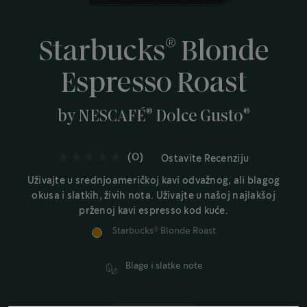
®
Starbucks
Blonde
Espresso Roast
®
®
by NESCAFÉ
Dolce Gusto
(0)
Ostavite Recenziju
Uživajte u srednjoameričkoj kavi odvažnog, ali blagog
okusa i slatkih, živih nota. Uživajte u našoj najlakšoj
prženoj kavi espresso kod kuće.
Starbucks
Blonde Roast
®
Blage i slatke note