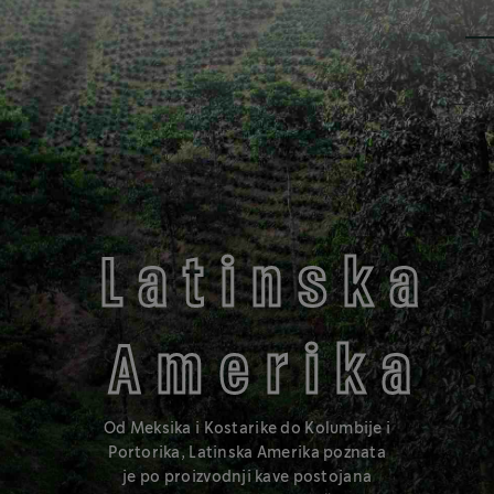
BLAGE I SLATKE NOTE
BLONDE
Latinska
Amerika
®
Najblaže u spektru prženja, pržene mješavine Starbucks
Blonde
Roast imaju laganiju teksturu i blagog su okusa.
Od Meksika i Kostarike do Kolumbije i
Portorika, Latinska Amerika poznata
Saznajte više
je po proizvodnji kave postojana