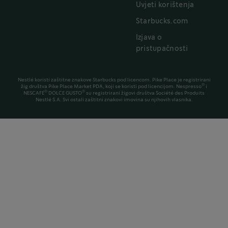
Uvjeti korištenja
Starbucks.com
Izjava o
pristupačnosti
Nestlé koristi zaštitne znakove Starbucks pod licencom. Pike Place je registrirani
®
žig društva Pike Place Market PDA, koji se koristi pod licencijom. Nespresso
i
®
®
NESCAFÉ
DOLCE GUSTO
su registrirani žigovi društva Société des Produits
Nestlé S.A. Svi ostali zaštitni znakovi imovina su njihovih vlasnika.