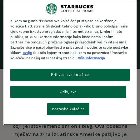
Starbucks
by
®
Klikom na gumb "Prihvati sve kolačiće" pristajete na korištenje
NESCAFÉ Dolce
kolačića 1. i 3. strane (ili sličnih tehnologija) kako bismo poboljšali vaše
Gusto
®
cjelokupno iskustvo pregledavanja internet stranica, izmjerili našu
publiku, prikupili korisne informacije kako biste nama i našim
partnerima omogućili pružanje oglasa prilagođenih vašim interesima.
Saznajte više o našoj obavijesti o privatnosti i podesite svoje postavke
klikom
ovdje
ili u bilo kojem trenutku klikom na poveznicu "Postavke
kolačića" na našoj internetskoj stranici.
Više informacija
Prihvati sve kolačiće
Odbij sve
Više o kavi
Postavke kolačića
Gotovo pet desetljeća istraživanja, miješanja i
prženja dovelo nas je do našeg drugog espressa
koji je istovremeno smion i blag. Ova posebna
mješavina zrna iz Latinske Amerike pažljivo je