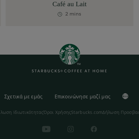
Café au Lait
2 mins
Σχετικά με εμάς
Επικοινώνησε μαζί μας
λωση Ιδιωτικότητας
Όροι Χρήσης
Starbucks.com
Δήλωση Προσβα