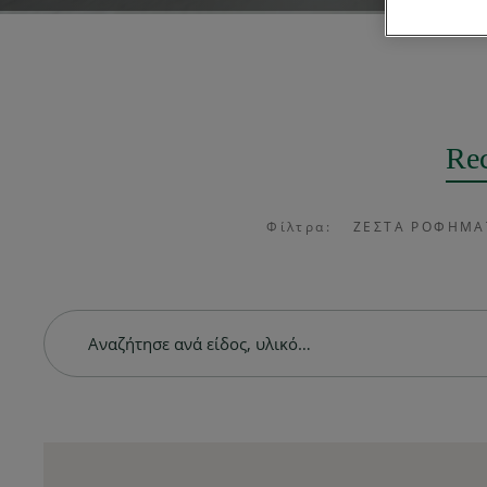
Rec
Φίλτρα:
ΖΕΣΤΆ ΡΟΦΉΜΑ
Είδος
ΠΡΟΤΕΙΝΌΜΕΝΕΣ ΣΥΝΤΑΓΈΣ
Starbucks
by NESCAFÉ
Dolce G
®
®
Caffè Americano