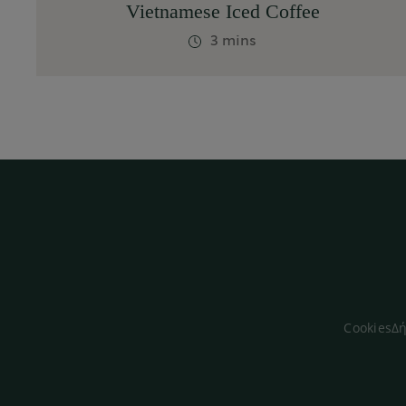
Vietnamese Iced Coffee
3 mins
Cookies
Δή