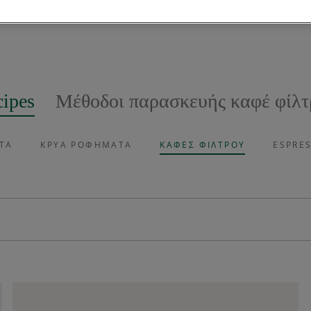
ipes
Μέθοδοι παρασκευής καφέ φίλτ
ΤΑ
ΚΡΎΑ ΡΟΦΉΜΑΤΑ
ΚΑΦΈΣ ΦΊΛΤΡΟΥ
ESPRE
Έμπνευση
ΔΗΜΟΦΙΛΕΊΣ ΣΥΝΤΑΓΈΣ
usto
®
Sparkling Espresso με Μέντα
Vegan
Άλλοι καφέδες