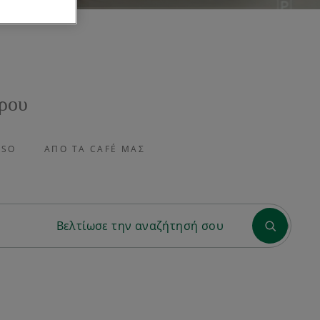
ρου
SSO
ΑΠΌ ΤΑ CAFÉ ΜΑΣ
Βελτίωσε την αναζήτησή σου
Ετικέτες
Espresso
Latte
Βανίλια