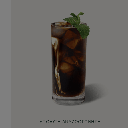
Iced Caramel Macchiato
Starbucks
by Nespresso
®
®
ΑΠΌΛΥΤΗ ΑΝΑΖΩΟΓΌΝΗΣΗ