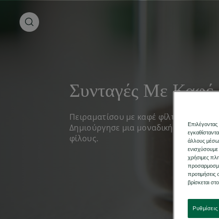
Συνταγές Με Καφέ
Πειραματίσου με καφέ φίλτρου για συ
Επιλέγοντας 
Δημιούργησε μια μοναδική στιγμή για 
εγκαθίσταντα
φίλους.
άλλους μέσω 
ενισχύσουμε 
χρήσιμες πλη
προσαρμοσμέν
προτιμήσεις 
βρίσκεται στ
Ρυθμίσεις