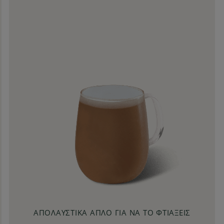
Cappuccino
Από τα Café μας
Δροσερά
Με 3 ή περισσότερα συστατικά
Με βάση espresso
Με γάλα
Με μπαχαρικά
Σε έως 5 βήματα
Χωρίς γάλα
ΑΠΟΛΑΥΣΤΙΚΆ ΑΠΛΌ ΓΙΑ ΝΑ ΤΟ ΦΤΙΆΞΕΙΣ