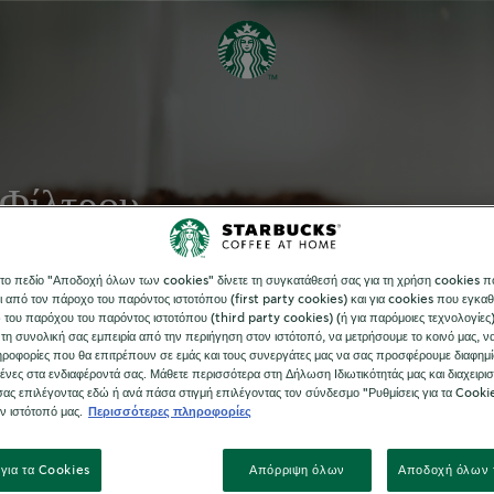
 Φίλτρου
νταγές σκέτη απόλαυση!
το πεδίο "Αποδοχή όλων των cookies" δίνετε τη συγκατάθεσή σας για τη χρήση cookies π
εσένα ή μοιράσου τη με
ι από τον πάροχο του παρόντος ιστοτόπου (first party cookies) και για cookies που εγκαθ
του παρόχου του παρόντος ιστοτόπου (third party cookies) (ή για παρόμοιες τεχνολογίες
τη συνολική σας εμπειρία από την περιήγηση στον ιστότοπό, να μετρήσουμε το κοινό μας, 
ροφορίες που θα επιτρέπουν σε εμάς και τους συνεργάτες μας να σας προσφέρουμε διαφημί
ες στα ενδιαφέροντά σας. Μάθετε περισσότερα στη Δήλωση Ιδιωτικότητάς μας και διαχειριστε
σας επιλέγοντας εδώ ή ανά πάσα στιγμή επιλέγοντας τον σύνδεσμο "Ρυθμίσεις για τα Cooki
ον ιστότοπό μας.
Περισσότερες πληροφορίες
 για τα Cookies
Απόρριψη όλων
Αποδοχή όλων 