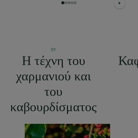
1
2
3
4
5
01
Η τέχνη του
Καφ
χαρμανιού και
του
καβουρδίσματος