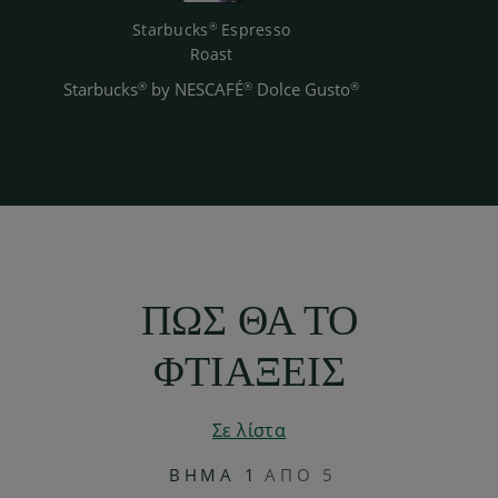
Starbucks
Espresso
®
Roast
Starbucks
by NESCAFÉ
Dolce Gusto
®
®
®
ΠΩΣ ΘΑ ΤΟ
ΦΤΙΑΞΕΙΣ
Σε λίστα
ΒΗΜΑ 1
ΑΠО 5