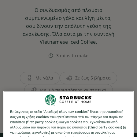
Ο συνδυασμός από πλούσιο
συμπυκνωμένο γάλα και λίγη μέντα,
σου δίνουν την απόλυτη γεύση της
ανανέωσης. Όλα αυτά με την συνταγή
Vietnamese Iced Coffee.
3 mins to make
Με γάλα
Σε έως 5 βήματα
Με 3 ή περισσότερα συστατικά
Δροσερά
Άλλοι καφέδες
Επιλέγοντας το πεδίο "Αποδοχή όλων των cookies" δίνετε τη συγκατάθεσή
σας για τη χρήση cookies που εγκαθίστανται από τον πάροχο του παρόντος
ιστοτόπου (first party cookies) και για cookies που εγκαθίστανται από
άλλους μέσω του παρόχου του παρόντος ιστοτόπου (third party cookies) (ή
για παρόμοιες τεχνολογίες) με σκοπό να ενισχύσουμε τη συνολική σας