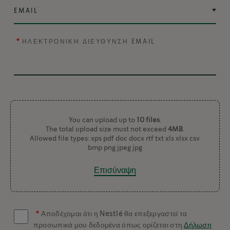
ΗΛΕΚΤΡΟΝΙΚΗ ΔΙΕΥΘΥΝΣΗ EMAIL
You can upload up to
10 files
.
The total upload size must not exceed
4MB
.
Allowed file types: xps pdf doc docx rtf txt xls xlsx csv
bmp png jpeg jpg
Επισύναψη
Αποδέχομαι ότι η Nestlé θα επεξεργαστεί τα
προσωπικά μου δεδομένα όπως ορίζεται στη
Δήλωση