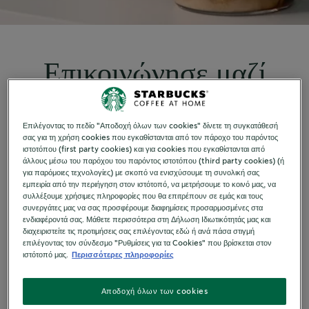
Επικοινώνησε μαζί
μας στο Starbucks At
Επιλέγοντας το πεδίο "Αποδοχή όλων των cookies" δίνετε τη συγκατάθεσή
Home.
σας για τη χρήση cookies που εγκαθίστανται από τον πάροχο του παρόντος
ιστοτόπου (first party cookies) και για cookies που εγκαθίστανται από
άλλους μέσω του παρόχου του παρόντος ιστοτόπου (third party cookies) (ή
για παρόμοιες τεχνολογίες) με σκοπό να ενισχύσουμε τη συνολική σας
εμπειρία από την περιήγηση στον ιστότοπό, να μετρήσουμε το κοινό μας, να
συλλέξουμε χρήσιμες πληροφορίες που θα επιτρέπουν σε εμάς και τους
συνεργάτες μας να σας προσφέρουμε διαφημίσεις προσαρμοσμένες στα
Επίλεξε μια από τις παρακάτω κατηγορίες,
ενδιαφέροντά σας. Μάθετε περισσότερα στη Δήλωση Ιδιωτικότητάς μας και
ανάλογα με το αίτημα σου.
διαχειριστείτε τις προτιμήσεις σας επιλέγοντας εδώ ή ανά πάσα στιγμή
επιλέγοντας τον σύνδεσμο "Ρυθμίσεις για τα Cookies" που βρίσκεται στον
ιστότοπό μας.
Περισσότερες πληροφορίες
Τα πεδία με * επισημαίνονται όπως απαιτείται
Αποδοχή όλων των cookies
Επίλεξε ένα σχετικό θέμα