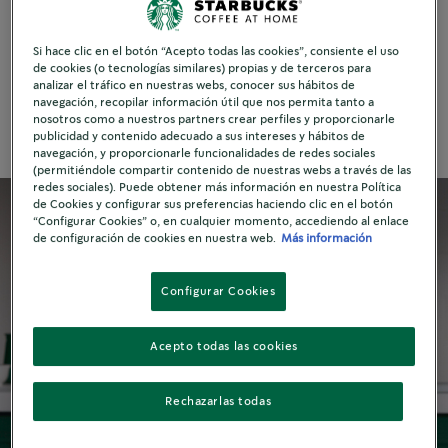
¿No tienes un espumador de leche? Un tarro de
Si hace clic en el botón “Acepto todas las cookies”, consiente el uso
cristal es una alternativa simple y eficaz para
de cookies (o tecnologías similares) propias y de terceros para
conseguir una espuma para café esponjosa.
analizar el tráfico en nuestras webs, conocer sus hábitos de
navegación, recopilar información útil que nos permita tanto a
nosotros como a nuestros partners crear perfiles y proporcionarle
publicidad y contenido adecuado a sus intereses y hábitos de
navegación, y proporcionarle funcionalidades de redes sociales
(permitiéndole compartir contenido de nuestras webs a través de las
redes sociales). Puede obtener más información en nuestra Política
de Cookies y configurar sus preferencias haciendo clic en el botón
“Configurar Cookies” o, en cualquier momento, accediendo al enlace
de configuración de cookies en nuestra web.
Más información
Configurar Cookies
Acepto todas las cookies
Rechazarlas todas