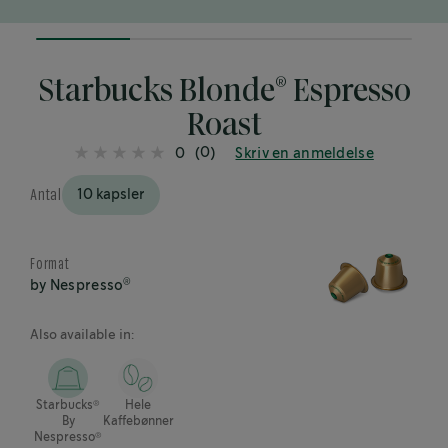
25%
completed
®
Starbucks Blonde
Espresso
Roast
(0)
0
Skriv en anmeldelse
Antal
10 kapsler
Format
®
by Nespresso
Also available in:
®
Starbucks
Hele
By
Kaffebønner
®
Nespresso