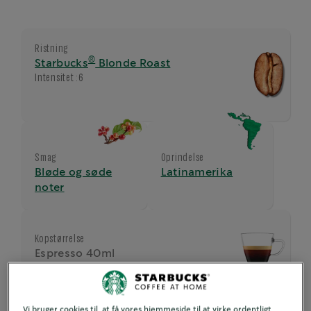
Ristning
®
Starbucks
Blonde Roast
Intensitet :
6
Smag
Oprindelse
Bløde og søde
Latinamerika
noter
Kopstørrelse
Espresso 40ml
Vi bruger cookies til, at få vores hjemmeside til at virke ordentligt,