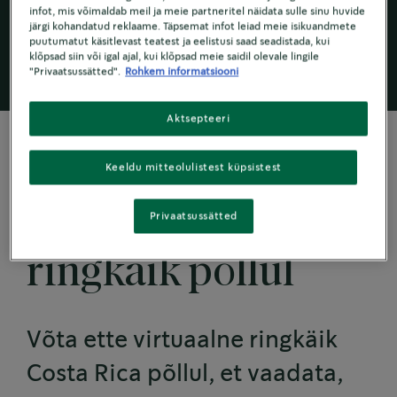
muuta kohv jätkusuutlikuks, et saaksite kohvi
infot, mis võimaldab meil ja meie partneritel näidata sulle sinu huvide
nautida ka tulevikus.
järgi kohandatud reklaame. Täpsemat infot leiad meie isikuandmete
puutumatut käsitlevast teatest ja eelistusi saad seadistada, kui
klõpsad siin või igal ajal, kui klõpsad meie saidil olevale lingile
"Privaatsussätted".
Rohkem informatsiooni
Aktsepteeri
Keeldu mitteolulistest küpsistest
KOHVI TULEVIK
Virtuaalne
Privaatsussätted
ringkäik põllul
Võta ette virtuaalne ringkäik
Costa Rica põllul, et vaadata,