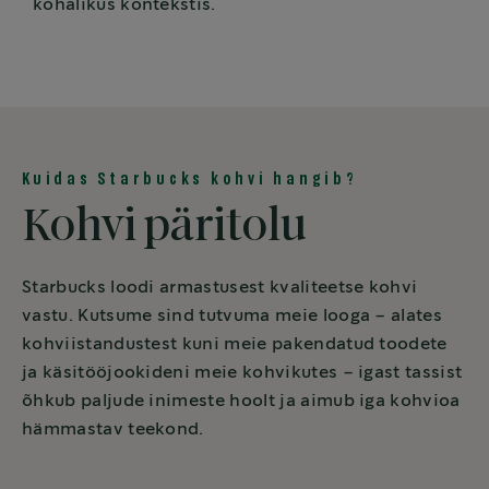
kohalikus kontekstis.
Kuidas Starbucks kohvi hangib?
Kohvi päritolu
Starbucks loodi armastusest kvaliteetse kohvi
vastu. Kutsume sind tutvuma meie looga – alates
kohviistandustest kuni meie pakendatud toodete
ja käsitööjookideni meie kohvikutes – igast tassist
õhkub paljude inimeste hoolt ja aimub iga kohvioa
hämmastav teekond.