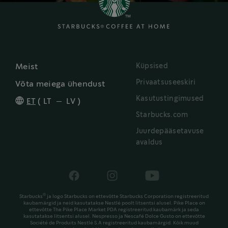
Küpsised
Meist
Privaatsuseeskiri
Võta meiega ühendust
Kasutustingimused
ET
(
LT
LV
)
Starbucks.com
Juurdepääsetavuse
avaldus
®
Starbucks
ja logo Starbucks on ettevõtte Starbucks Corporation registreeritud
kaubamärgid ja neid kasutatakse Nestlé poolt litsentsi alusel. Pike Place on
ettevõtte The Pike Place Market PDA registreeritud kaubamärk ja seda
kasutatakse litsentsi alusel. Nespresso ja Nescafé Dolce Gusto on ettevõtte
Société de Produits Nestlé S.A registreeritud kaubamärgid. Kõik muud