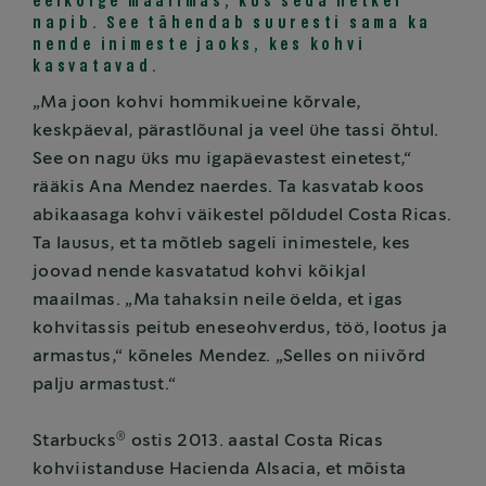
eelkõige maailmas, kus seda hetkel
napib. See tähendab suuresti sama ka
nende inimeste jaoks, kes kohvi
kasvatavad.
„Ma joon kohvi hommikueine kõrvale,
keskpäeval, pärastlõunal ja veel ühe tassi õhtul.
See on nagu üks mu igapäevastest einetest,“
rääkis Ana Mendez naerdes. Ta kasvatab koos
abikaasaga kohvi väikestel põldudel Costa Ricas.
Ta lausus, et ta mõtleb sageli inimestele, kes
joovad nende kasvatatud kohvi kõikjal
maailmas. „Ma tahaksin neile öelda, et igas
kohvitassis peitub eneseohverdus, töö, lootus ja
armastus,“ kõneles Mendez. „Selles on niivõrd
palju armastust.“
®
Starbucks
ostis 2013. aastal Costa Ricas
kohviistanduse Hacienda Alsacia, et mõista