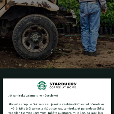
7 min
VIRTUAALTUUR
Jätkamiseks vajame sinu nõusolekut
Tutvuge mõnede agronoomide ja
Klõpsates nupule "Aktsepteeri ja mine veebisaidile" annad nõusoleku
kohvikasvatajatega, kes töötavad selle nimel, et
1. või 3. isiku (või sarnaste) küpsiste kasutamiseks, et parandada üldist
veebilehitsemise kogemust, mõõta auditooriumi ja koguda kasulikku