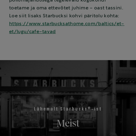
põllumajandusega tegelevaid kogukondi
toetame ja oma ettevõtet juhime – oast tassini.
Loe siit lisaks Starbucksi kohvi päritolu kohta:
https://www.starbucksathome.com/baltics/et-
et/lugu/cafe-tavad
®
Lähemalt Starbucks
-ist
Meist