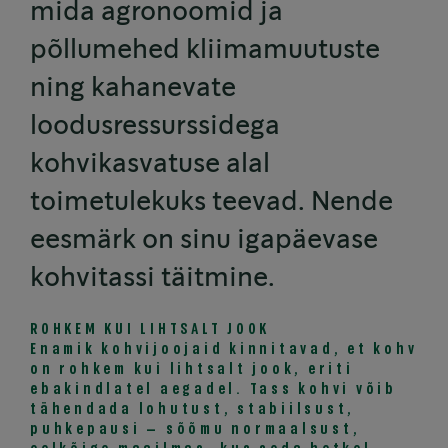
mida agronoomid ja
põllumehed kliimamuutuste
ning kahanevate
loodusressurssidega
kohvikasvatuse alal
toimetulekuks teevad. Nende
eesmärk on sinu igapäevase
kohvitassi täitmine.
ROHKEM KUI LIHTSALT JOOK
Enamik kohvijoojaid kinnitavad, et kohv
on rohkem kui lihtsalt jook, eriti
ebakindlatel aegadel. Tass kohvi võib
tähendada lohutust, stabiilsust,
puhkepausi – sõõmu normaalsust,