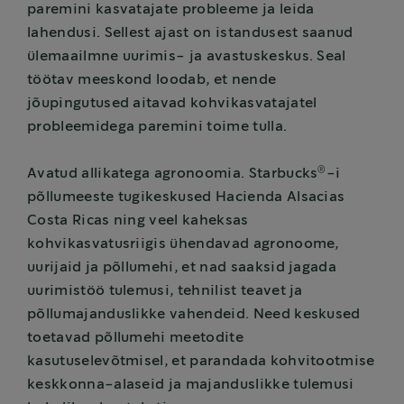
paremini kasvatajate probleeme ja leida
lahendusi. Sellest ajast on istandusest saanud
ülemaailmne uurimis- ja avastuskeskus. Seal
töötav meeskond loodab, et nende
jõupingutused aitavad kohvikasvatajatel
probleemidega paremini toime tulla.
®
Avatud allikatega agronoomia. Starbucks
-i
põllumeeste tugikeskused Hacienda Alsacias
Costa Ricas ning veel kaheksas
kohvikasvatusriigis ühendavad agronoome,
uurijaid ja põllumehi, et nad saaksid jagada
uurimistöö tulemusi, tehnilist teavet ja
põllumajanduslikke vahendeid. Need keskused
toetavad põllumehi meetodite
kasutuselevõtmisel, et parandada kohvitootmise
keskkonna-alaseid ja majanduslikke tulemusi