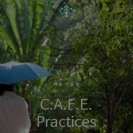
Open 
지속 가능성
C.A.F.E.
Practices