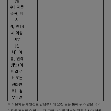
[
필
수
]
제품
종류
,
메
시
지
,
만
14
세 이상
여부
[
선
택
]
이
름
,
연락
방법
(
이
메일 주
소 또는
전화번
호
),
첨
부파일
※ 이용자는 개인정보 담당부서에 요청 등을 통해 위와 같은 국외
이전을 거부할 수 있습니다
.
그러나 이를 거부할 경우 회사가 제공