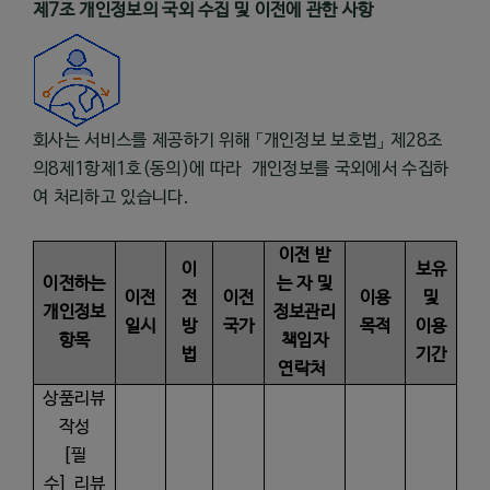
제
7
조 개인정보의 국외 수집 및 이전에 관한 사항
회사는 서비스를 제공하기 위해
「개인정보 보호법」 제
28
조
의
8
제
1
항제
1
호
(
동의
)
에 따라
개인정보를 국외에서 수집하
여 처리하고 있습니다
.
이전 받
이
보유
이전하는
는 자 및
이전
전
이전
이용
및
개인정보
정보관리
일시
방
국가
목적
이용
항목
책임자
법
기간
연락처
상품리뷰
작성
[
필
수
]
리뷰