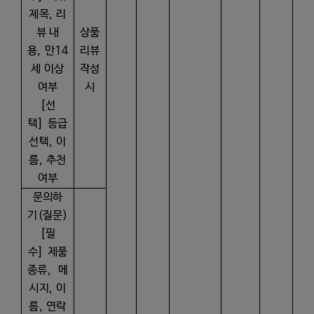
제목
,
리
뷰 내
상품
용
,
만
14
리뷰
세 이상
작성
여부
시
[
선
택
]
등급
선택
,
이
름
,
추천
여부
문의하
기
(
질문
)
[
필
수
]
제품
종류
,
메
시지
,
이
름
,
연락