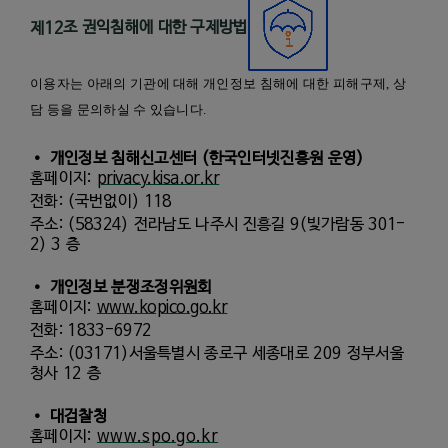
제
12
조 권익침해에 대한 구제방법
이용자는 아래의 기관에 대해 개인정보 침해에 대한 피해구제
,
상
담 등을 문의하실 수 있습니다
.
•
개인정보 침해신고센터
(
한국인터넷진흥원 운영
)
홈페이지
:
privacy.kisa.or.kr
전화
: (
국번없이
) 118
주소
: (58324)
전라남도 나주시 진흥길
9(
빛가람동
301-
2) 3
층
•
개인정보 분쟁조정위원회
홈페이지
:
www.kopico.go.kr
전화
: 1833-6972
주소
: (03171)
서울특별시 종로구 세종대로
209
정부서울
청사
12
층
•
대검찰청
홈페이지
:
www.spo.go.kr