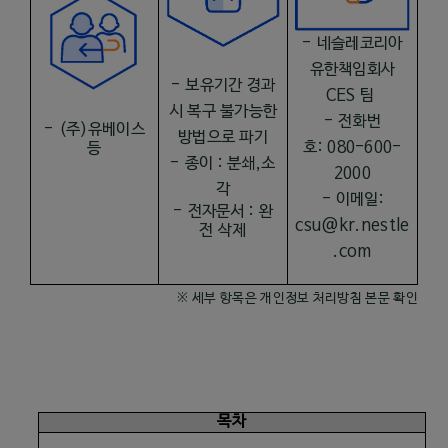
- 네슬레코리아
유한책임회사
-
보유기간 경과
CES 팀
시 복구 불가능한
- 전화번
-
(
주
)
유베이스
방법으로 파기
호: 080-600-
등
-
종이
:
분쇄
,
소
2000
각
- 이메일:
-
전자문서
:
완
csu@kr.nestle
전 삭제
.com
※ 세부 항목은 개인정보 처리방침 본문 확인
목차