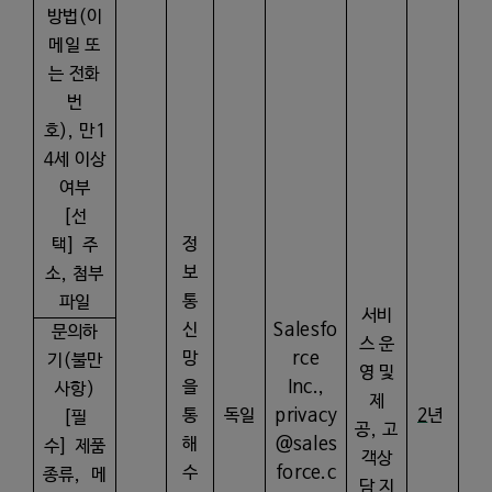
방법
(
이
메일 또
는 전화
번
호
),
만
1
4
세 이상
여부
[
선
정
택
]
주
보
소
,
첨부
통
파일
서비
신
Salesfo
문의하
스 운
망
rce
기
(
불만
영 및
을
Inc.,
사항
)
제
통
독일
privacy
2
년
[
필
공
,
고
해
@sales
수
]
제품
객상
수
force.c
종류
,
메
담 지