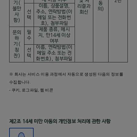
세 이상 여부
및 처
2년
기
(
동
이름
,
상품설명
,
리결과
불만
의
)
선
주소
,
연락방법
(
이
회신
사
택
메일 또는 전화번
항
)
호
),
첨부파일
제품 종류
,
메시
필
문의
지
,
만
14
세 이상
수
하
여부
기
(
이름
,
연락방법
(
이
칭
선
메일 주소 또는 전
찬
)
택
화번호
),
첨부파일
※ 회사는 서비스 이용 과정에서 자동으로 생성된 다음의 정보를
수집합니다
.
-
쿠키
,
로그파일
,
웹 비콘
제
2
조
14
세 미만 아동의 개인정보 처리에 관한 사항