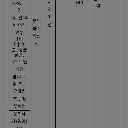
시
om
시지
,
구
원
로
입
이
처
,
만
14
문의
전
세 이상
하기
여부
작성
[
선
시
택
]
이
름
,
상품
설명
,
주소
,
연
락방
법
(
이메
일 또는
전화번
호
),
첨
부파일
문의하
기
(
칭찬
)