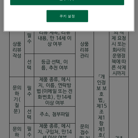
처리
법적
보유기
쿠키 설정
구분
처리 항목
목적
근거
간
이용자
리뷰 제목
,
리뷰
의
삭
필
내용
,
만 14세 이
제 요청
수
상품
상 여부
상품
시 또는
리뷰
리뷰
회사의
작성
관리
운영정
책에 따
선
등급 선택
,
이
른 삭제
택
름
,
추천 여부
시까지
「개
제품 종류
,
메시
인정
지
,
이름
,
연락방
문의
필
보 보
법
(
이메일 또는 전
하
수
호
화번호
),
만
14
세
기
(
법」
이상 여부
질
제
15
문
)
선
조
주소
,
첨부파일
택
제
1
항
제품 종류
,
메시
문의
필
문의
제
1
지
,
구입처
,
만
14
접수
수
하
호
(