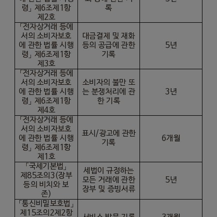
령」 제
6
조제
1
항
록
제
2
호
「전자상거래 등에
서의 소비자보호
대금결제 및 재화
에 관한 법률 시행
등의 공급에 관한
5
년
령」 제
6
조제
1
항
기록
제
3
호
「전자상거래 등에
서의 소비자보호
소비자의 불만 또
에 관한 법률 시행
는 분쟁처리에 관
3
년
령」 제
6
조제
1
항
한 기록
제
4
호
「전자상거래 등에
서의 소비자보호
표시
/
광고에 관한
에 관한 법률 시행
6
개월
기록
령」 제
6
조제
1
항
제
1
호
「국세기본법」
세법이 규정하는
제
85
조의
3(
장부
모든 거래에 관한
5
년
등의 비치와 보
장부 및 증빙서류
존
)
「통신비밀보호법」
제
15
조의
2
제
2
항