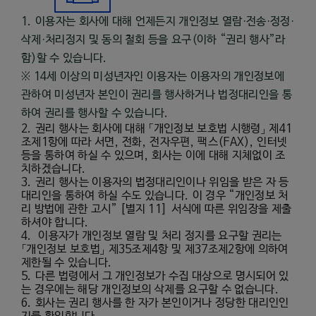
1.
이용자는 회사에 대해 언제든지 개인정보 열람
·
전송
·
정정
·
삭제
·
처리정지 및 동의 철회 등을 요구
(
이하
“
권리 행사
”
라
함
)
할 수 있습니다
.
※
14
세 이상의 미성년자인 이용자는 이용자의 개인정보에
관하여 미성년자 본인이 권리를 행사하거나 법정대리인을 통
하여 권리를 행사할 수 있습니다
.
2.
권리 행사는 회사에 대해 「개인정보 보호법 시행령」 제
41
조제
1
항에 따라 서면
,
전화
,
전자우편
,
팩스
(FAX),
인터넷
등을 통하여 하실 수 있으며
,
회사는 이에 대해 지체없이 조
치하겠습니다
.
3.
권리 행사는 이용자의 법정대리인이나 위임을 받은 자 등
대리인을 통하여 하실 수도 있습니다
.
이 경우
“
개인정보 처
리 방법에 관한 고시
” [
별지
11]
서식에 따른 위임장을 제출
하셔야 합니다
.
4.
이용자가 개인정보 열람 및 처리 정지를 요구할 권리는
「개인정보 보호법」 제
35
조제
4
항 및 제
37
조제
2
항에 의하여
제한될 수 있습니다
.
5.
다른 법령에서 그 개인정보가 수집 대상으로 명시되어 있
는 경우에는 해당 개인정보의 삭제를 요구할 수 없습니다
.
6.
회사는 권리 행사를 한 자가 본인이거나 정당한 대리인인