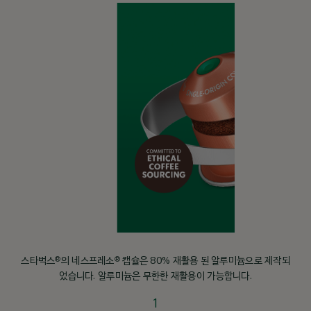
미디엄
라틴
아메리
0
카
더 알아보기
멕시코와 코스타 리카 그리고 콜롬비아까
지, 라틴 아메리카의 커피는 맛과 품질이
일정한 것으로 유명합니다.
®
®
스타벅스
의 네스프레소
캡슐은 80% 재활용 된 알루미늄으로 제작되
이 지역의 원두는 코코아 향과 은은한 스
었습니다. 알루미늄은 무한한 재활용이 가능합니다.
파이스 향이 나는 것이 특징입니다.
1