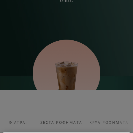
σπίτι.
ΦΊΛΤΡΑ:
ΖΕΣΤΆ ΡΟΦΉΜΑΤΑ
ΚΡΎΑ ΡΟΦΉΜΑΤΑ