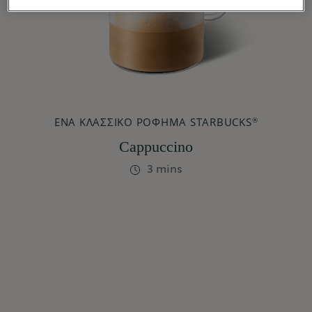
ΈΝΑ ΚΛΑΣΣΙΚΌ ΡΌΦΗΜΑ STARBUCKS
®
Cappuccino
3 mins