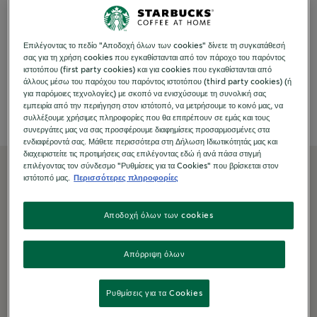
ΠΡΟΤΕΙΝΌΜΕΝΕΣ ΣΥΝΤΑΓΈΣ
Επιλέγοντας το πεδίο "Αποδοχή όλων των cookies" δίνετε τη συγκατάθεσή
σας για τη χρήση cookies που εγκαθίστανται από τον πάροχο του παρόντος
Caffè Americano
Refined Search
ιστοτόπου (first party cookies) και για cookies που εγκαθίστανται από
άλλους μέσω του παρόχου του παρόντος ιστοτόπου (third party cookies) (ή
Iced Caramel Macchiato
για παρόμοιες τεχνολογίες) με σκοπό να ενισχύσουμε τη συνολική σας
εμπειρία από την περιήγηση στον ιστότοπό, να μετρήσουμε το κοινό μας, να
συλλέξουμε χρήσιμες πληροφορίες που θα επιτρέπουν σε εμάς και τους
συνεργάτες μας να σας προσφέρουμε διαφημίσεις προσαρμοσμένες στα
ΔΗΜΟΦΙΛΕΊΣ ΣΥΝΤΑΓΈΣ
ενδιαφέροντά σας. Μάθετε περισσότερα στη Δήλωση Ιδιωτικότητάς μας και
διαχειριστείτε τις προτιμήσεις σας επιλέγοντας εδώ ή ανά πάσα στιγμή
Sparkling Espresso με Μέντα
επιλέγοντας τον σύνδεσμο "Ρυθμίσεις για τα Cookies" που βρίσκεται στον
ιστότοπό μας.
Περισσότερες πληροφορίες
Cappuccino
Αποδοχή όλων των cookies
Απόρριψη όλων
Ρυθμίσεις για τα Cookies