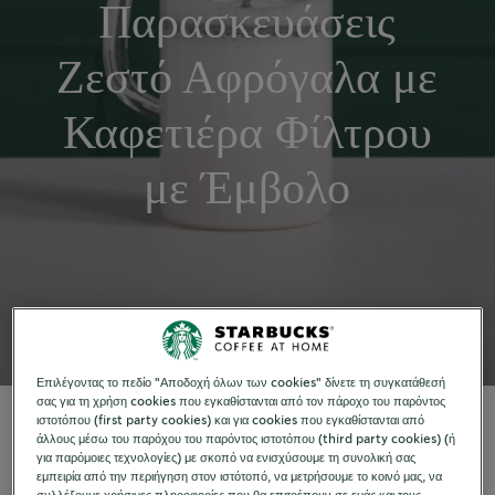
Παρασκευάσεις
Ζεστό Αφρόγαλα με
Καφετιέρα Φίλτρου
με Έμβολο
Επιλέγοντας το πεδίο "Αποδοχή όλων των cookies" δίνετε τη συγκατάθεσή
σας για τη χρήση cookies που εγκαθίστανται από τον πάροχο του παρόντος
ιστοτόπου (first party cookies) και για cookies που εγκαθίστανται από
άλλους μέσω του παρόχου του παρόντος ιστοτόπου (third party cookies) (ή
για παρόμοιες τεχνολογίες) με σκοπό να ενισχύσουμε τη συνολική σας
εμπειρία από την περιήγηση στον ιστότοπό, να μετρήσουμε το κοινό μας, να
ΑΝΑΚΑΛΥΨΕ ΤΙΣ ΣΥΝΤΑΓΕΣ ΜΑΣ