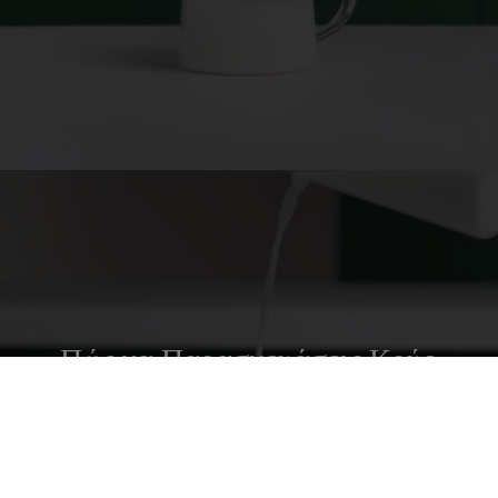
Πώς να Παρασκευάσεις Κρύο
Αφρόγαλα σε Βάζο