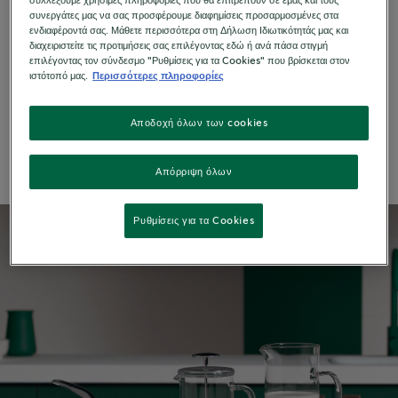
συλλέξουμε χρήσιμες πληροφορίες που θα επιτρέπουν σε εμάς και τους
συνεργάτες μας να σας προσφέρουμε διαφημίσεις προσαρμοσμένες στα
Η καφετιέρα φίλτρου με έμβολο δεν φτιάνει
ενδιαφέροντά σας. Μάθετε περισσότερα στη Δήλωση Ιδιωτικότητάς μας και
διαχειριστείτε τις προτιμήσεις σας επιλέγοντας εδώ ή ανά πάσα στιγμή
μόνο έναν υπέροχο, με γεμάτο σώμα καφέ
επιλέγοντας τον σύνδεσμο "Ρυθμίσεις για τα Cookies" που βρίσκεται στον
φίλτρου αλλά μπορεί να χρησιμοποιηθεί και για
ιστότοπό μας.
Περισσότερες πληροφορίες
την παρασκευή ενός βελούδινου, πλούσιο σε
όγκο αφρογάλακτος.
Αποδοχή όλων των cookies
Απόρριψη όλων
Ρυθμίσεις για τα Cookies