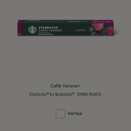
Caffè Verona™
®
®
Starbucks
by Nespresso
, TUMMA PAAHTO
Vertaa