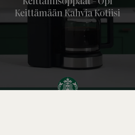
Keittämisoppaat - Opi
Keittämään Kahvia Kotiisi
Tietoja meistä
Ota yhteyttä