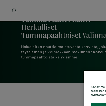
Tumma Paahto Kahvi -
Herkulliset
Tummapaahtoiset Valinna
Haluaisitko nauttia maistuvasta kahvista, jok
täyteläinen ja voimakkaan makuinen? Kokeil
tummapaahtoista kahviamme.
Käytämme ev
sosiaalisen
sivustoamm