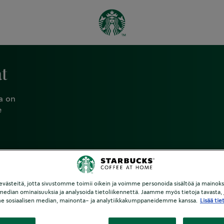
t
a on
e
ästeitä, jotta sivustomme toimii oikein ja voimme personoida sisältöä ja mainoksi
 median ominaisuuksia ja analysoida tietoliikennettä. Jaamme myös tietoja tavasta, j
e sosiaalisen median, mainonta- ja analytiikkakumppaneidemme kanssa.
Lisää tie