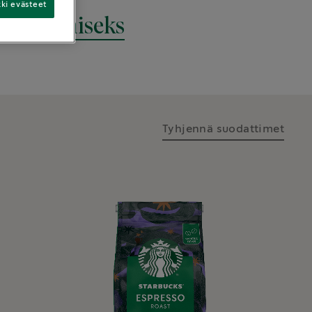
kki evästeet
i Löytämiseks
Tyhjennä suodattimet