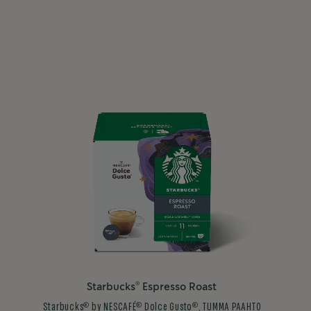
®
Starbucks
Espresso Roast
®
®
®
Starbucks
by NESCAFÉ
Dolce Gusto
, TUMMA PAAHTO