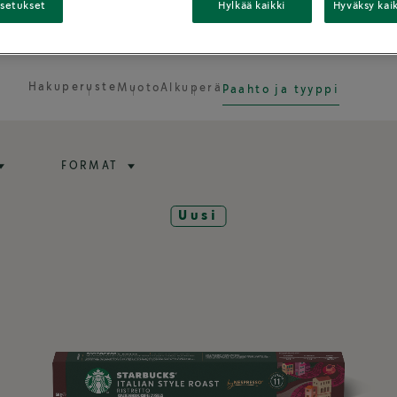
asetukset
Hylkää kaikki
Hyväksy kai
apaahtoisia Kahveja - Suosikkis
Hakuperuste
Muoto
Alkuperä
Paahto ja tyyppi
FORMAT
Uusi