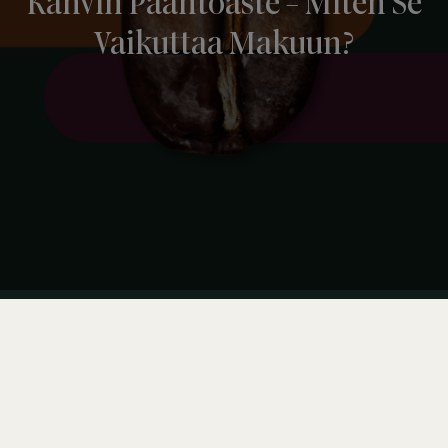
Kahvin Paahtoaste - Miten Se
Vaikuttaa Makuun?