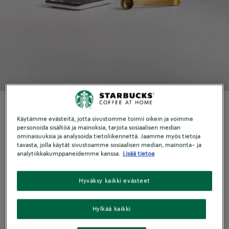
Käytämme evästeitä, jotta sivustomme toimii oikein ja voimme
TARVITSET
personoida sisältöä ja mainoksia, tarjota sosiaalisen median
ominaisuuksia ja analysoida tietoliikennettä. Jaamme myös tietoja
Chemex®-kahvinkeitin
tavasta, jolla käytät sivustoamme sosiaalisen median, mainonta- ja
Chemex®-suodati
analytiikkakumppaneidemme kanssa.
Lisää tietoa
pour over -pannu
vaaka
Hyväksy kaikki evästeet
Hylkää kaikki