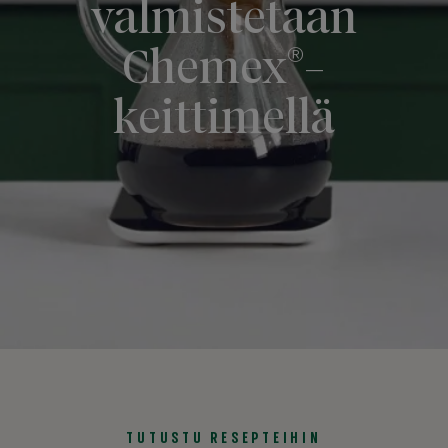
valmistetaan
®
Chemex
-
keittimellä
TUTUSTU RESEPTEIHIN