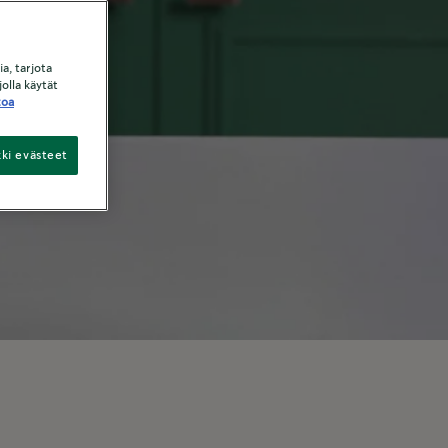
a
a, tarjota
olla käytät
toa
kki evästeet