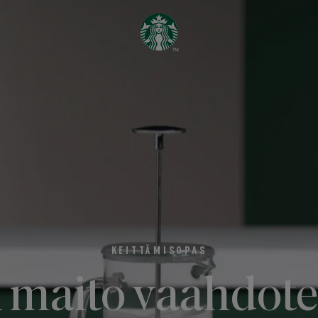
KEITTÄMISOPAS
 maito vaahdot