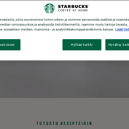
pressopannuss
ästeitä, jotta sivustomme toimii oikein ja voimme personoida sisältöä ja mainoksi
 median ominaisuuksia ja analysoida tietoliikennettä. Jaamme myös tietoja tavasta, j
e sosiaalisen median, mainonta- ja analytiikkakumppaneidemme kanssa.
Lisää tie
asetukset
Hylkää kaikki
Hyväksy kai
TUTUSTU RESEPTEIHIN