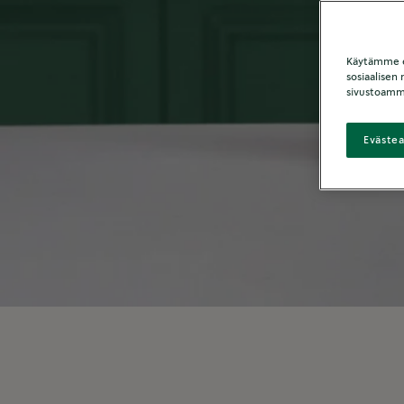
Käytämme ev
sosiaalisen
sivustoamm
Eväste