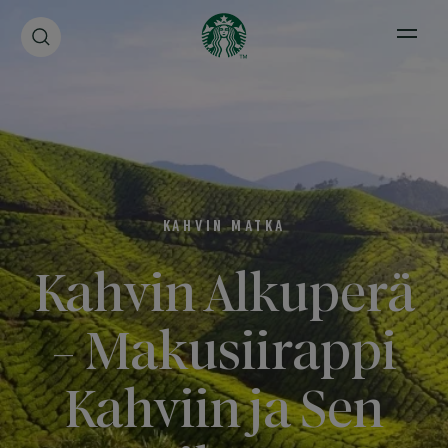
Open 
KAHVIN MATKA
Kahvin Alkuperä
- Makusiirappi
Kahviin ja Sen