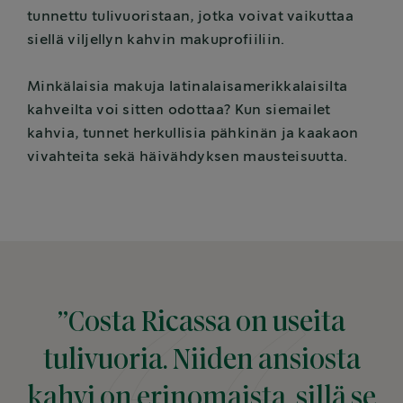
tunnettu tulivuoristaan, jotka voivat vaikuttaa
siellä viljellyn kahvin makuprofiiliin.
Minkälaisia makuja latinalaisamerikkalaisilta
kahveilta voi sitten odottaa? Kun siemailet
kahvia, tunnet herkullisia pähkinän ja kaakaon
vivahteita sekä häivähdyksen mausteisuutta.
”Costa Ricassa on useita
tulivuoria. Niiden ansiosta
kahvi on erinomaista, sillä se