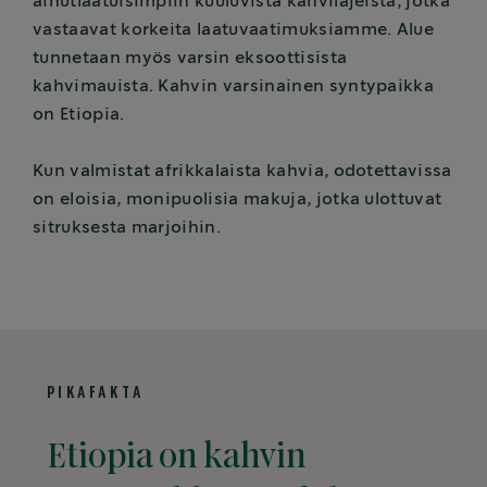
ainutlaatuisimpiin kuuluvista kahvilajeista, jotka
vastaavat korkeita laatuvaatimuksiamme. Alue
tunnetaan myös varsin eksoottisista
kahvimauista. Kahvin varsinainen syntypaikka
on Etiopia.
Kun valmistat afrikkalaista kahvia, odotettavissa
on eloisia, monipuolisia makuja, jotka ulottuvat
sitruksesta marjoihin.
PIKAFAKTA
Etiopia on kahvin