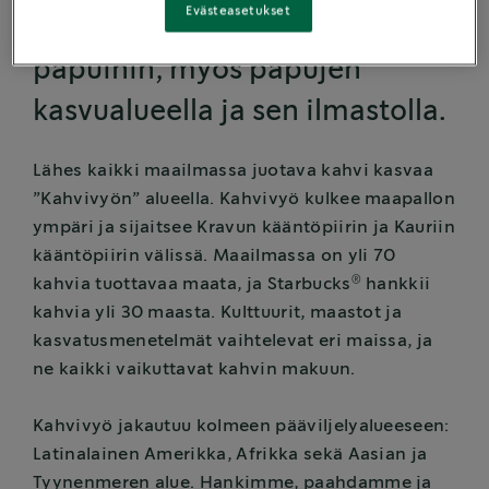
Evästeasetukset
vaiheilla on oma vaikutuksensa
papuihin, myös papujen
kasvualueella ja sen ilmastolla.
Lähes kaikki maailmassa juotava kahvi kasvaa
”Kahvivyön” alueella. Kahvivyö kulkee maapallon
ympäri ja sijaitsee Kravun kääntöpiirin ja Kauriin
kääntöpiirin välissä. Maailmassa on yli 70
®
kahvia tuottavaa maata, ja Starbucks
hankkii
kahvia yli 30 maasta. Kulttuurit, maastot ja
kasvatusmenetelmät vaihtelevat eri maissa, ja
ne kaikki vaikuttavat kahvin makuun.
Kahvivyö jakautuu kolmeen pääviljelyalueeseen:
Latinalainen Amerikka, Afrikka sekä Aasian ja
Tyynenmeren alue. Hankimme, paahdamme ja