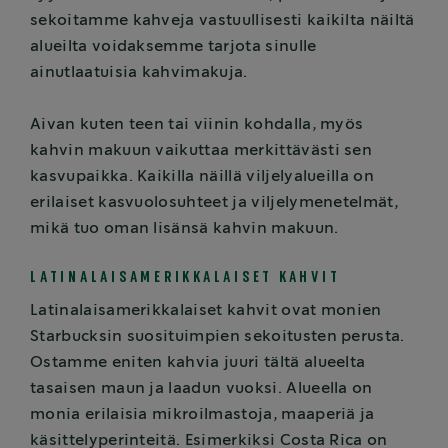
sekoitamme kahveja vastuullisesti kaikilta näiltä
alueilta voidaksemme tarjota sinulle
ainutlaatuisia kahvimakuja.
Aivan kuten teen tai viinin kohdalla, myös
kahvin makuun vaikuttaa merkittävästi sen
kasvupaikka. Kaikilla näillä viljelyalueilla on
erilaiset kasvuolosuhteet ja viljelymenetelmät,
mikä tuo oman lisänsä kahvin makuun.
LATINALAISAMERIKKALAISET KAHVIT
Latinalaisamerikkalaiset kahvit ovat monien
Starbucksin suosituimpien sekoitusten perusta.
Ostamme eniten kahvia juuri tältä alueelta
tasaisen maun ja laadun vuoksi. Alueella on
monia erilaisia mikroilmastoja, maaperiä ja
käsittelyperinteitä. Esimerkiksi Costa Rica on