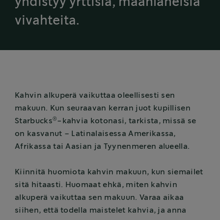
yhdistyy yrttisiä, maanläheisiä
vivahteita.
Kahvin alkuperä vaikuttaa oleellisesti sen
makuun. Kun seuraavan kerran juot kupillisen
®
Starbucks
-kahvia kotonasi, tarkista, missä se
on kasvanut – Latinalaisessa Amerikassa,
Afrikassa tai Aasian ja Tyynenmeren alueella.
Kiinnitä huomiota kahvin makuun, kun siemailet
sitä hitaasti. Huomaat ehkä, miten kahvin
alkuperä vaikuttaa sen makuun. Varaa aikaa
siihen, että todella maistelet kahvia, ja anna