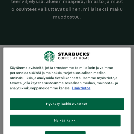
teenviljelyssä, alueen maaperä, ilmasto ja muut
olosuhteet vaikuttavat siihen, millaiseksi maku
muodostuu.
Käytämme evästeitä, jotta sivustomme toimii oikein ja voimme
KAHVIN MATKA
personoida sisältöä ja mainoksia, tarjota sosiaalisen median
ominaisuuksia ja analysoida tietoliikennettä. Jaamme myös tietoja
Kahvivyö
tavasta, jolla käytät sivustoamme sosiaalisen median, mainonta- ja
analytiikkakumppaneidemme kanssa.
Lisää tietoa
Hyväksy kaikki evästeet
Ennen kuin kahvi päätyy
kuppiisi, se on käynyt läpi
Hylkää kaikki
monta vaihetta. Kaikilla näillä