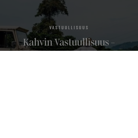
VASTUULLISUUS
Kahvin Vastuullisuus -
Eettinen Kahvi ja Sen
Tärkeys