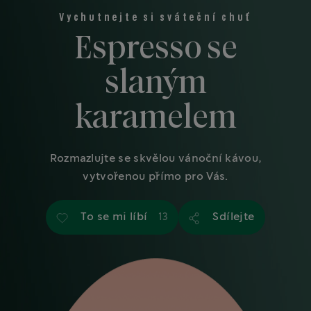
Vychutnejte si sváteční chuť
Espresso se
slaným
karamelem
Rozmazlujte se skvělou vánoční kávou,
vytvořenou přímo pro Vás.
To se mi líbí
Sdílejte
13