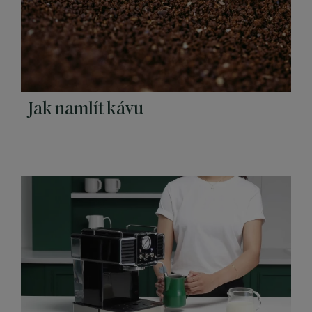
Jak namlít kávu