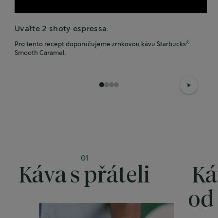
Uvařte 2 shoty espressa.
Pro tento recept doporučujeme zrnkovou kávu Starbucks
®
Smooth Caramel.
1
2
3
4
01
Káva s přáteli
Ká
od