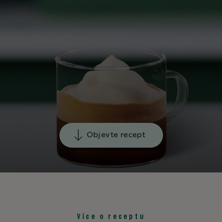
Objevte recept
Více o receptu