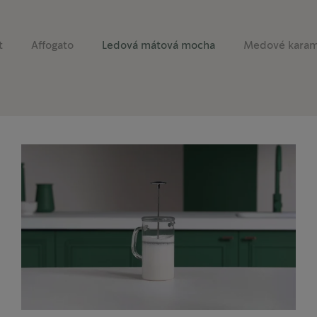
t
Affogato
Ledová mátová mocha
Medové karame