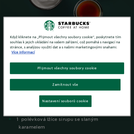
Když kliknete na „Přijmout všechny soubory cookie“, poskytnete tím
souhlas k jejich ukládání na vašem zařízení, což pomáhá s navigací na
stránce, s analýzou využití dat a s našimi marketingovými snahami.
Více informací
Přijmout všechny soubory cookie
-
+
1
porce
Zamítnout vše
Co budete potřebovat
Nastavení souborů cookie
2
shoty espressa z kávy
1
polévková lžíce sirupu se slaným
karamelem