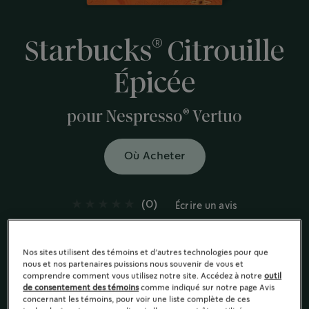
®
Starbucks
Citrouille
Épicée
®
pour Nespresso
Vertuo
Où Acheter
(0)
Écrire un avis
Chaque capsule de café STARBUCKS à la citrouille
épicée permet de préparer un délicieux café de
Nos sites utilisent des témoins et d’autres technologies pour que
torréfaction blonde aromatisé aux notes de citrouille,
nous et nos partenaires puissions nous souvenir de vous et
de cannelle et de muscade.
comprendre comment vous utilisez notre site. Accédez à notre
outil
de consentement des témoins
comme indiqué sur notre page Avis
Starbucks
Torréfaction Blonde
®
concernant les témoins, pour voir une liste complète de ces