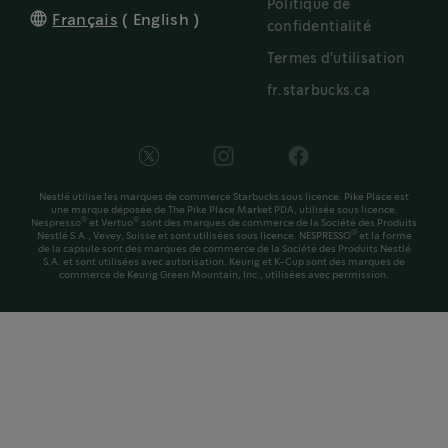
Politique de
Français
(
English
)
confidentialité
Termes d'utilisation
fr.starbucks.ca
Nestlé utilise les marques de commerce Starbucks sous licence. Pike Place est
une marque déposée de The Pike Place Market PDA, utilisée sous licence.
®
®
Nespresso
et Vertuo
sont des marques de commerce de la Société des Produits
®
Nestlé S.A., Vevey, Suisse et sont utilisées sous licence. NESPRESSO
et la forme
de la capsule sont des marques de commerce de la Société des Produits Nestlé
S.A. et sont utilisées avec autorisation. Keurig et K-Cup sont des marques de
commerce de Keurig Green Mountain, Inc., utilisées avec permission.