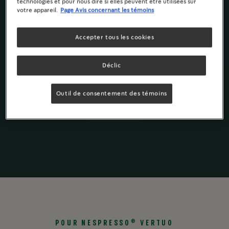
technologies et pour nous dire si elles peuvent être utilisées sur
Notes de citrouille, de cannelle et de muscad
votre appareil.
Page Avis concernant les témoins
Ingrédients & Valeur Nutritive
Accepter tous les cookies
Déclic
Outil de consentement des témoins
Starbucks
par
®
Nespresso
pour
®
Vertuo
®
POUR NESPRESSO
VERTUO