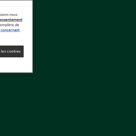
ssions nous
 consentement
 complète de
s concernant
 les cookies