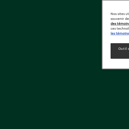
Nos sites u
souvenir de
des témoin
ces technolo
les témoins
Outil