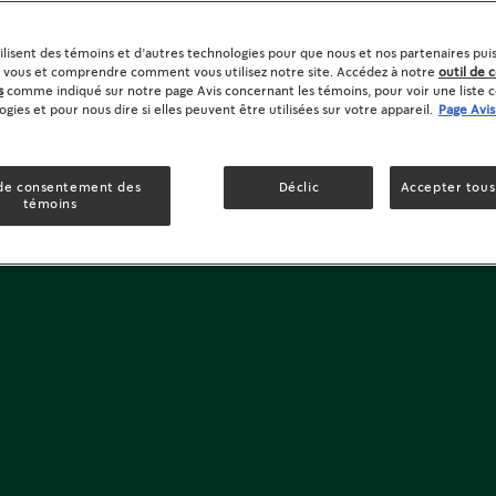
tilisent des témoins et d’autres technologies pour que nous et nos partenaires pui
 vous et comprendre comment vous utilisez notre site. Accédez à notre
outil de
s
comme indiqué sur notre page Avis concernant les témoins, pour voir une liste
gies et pour nous dire si elles peuvent être utilisées sur votre appareil.
Page Avi
 de consentement des
Déclic
Accepter tous
témoins