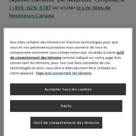
capsules Starbucks
par Nespresso
composez le
1-855-625-5787
ou visiter
le site Web de
Nespresso Canada
.
Pour toute question au sujet de tous les autres
®
produits Starbucks
Café à la maison,
contactez-
Nos sites utilisent des témoins et d’autres technologies pour que
nous ici
.
nous et nos partenaires puissions nous souvenir de vous et
comprendre comment vous utilisez notre site. Accédez à notre
outil
de consentement des témoins
comme indiqué sur notre page Avis
concernant les témoins, pour voir une liste complète de ces
technologies et pour nous dire si elles peuvent être utilisées sur
FOIRE AUX QUESTIONS
votre appareil.
Page Avis concernant les témoins
Accepter tous les cookies
®
REHAUSSEURS DE CAFÉ STARBUCKS
Déclic
Outil de consentement des témoins
LES REHAUSSEURS DE CAFé STARBUCKS SONT-
ILS RECYCLABLES?