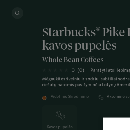
®
Starbucks
Pike 
kavos pupelės
Whole Bean Coffees
0
(0)
Parašyti atsiliepim
Mėgaukitės švelniu ir sodriu, subtiliai sodr
riešutų natomis pasižyminčiu Lotynų Amerik
Vidutinio Skrudinimo
Aksominė su
Kavos pupelės