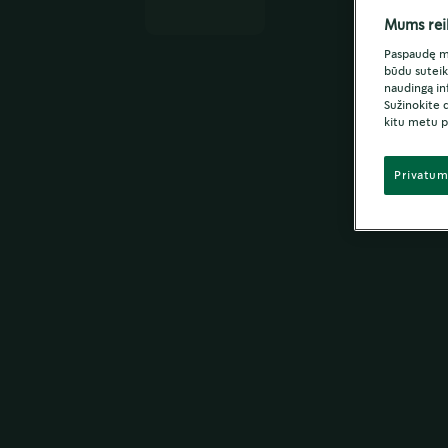
Mums reik
Paspaudę my
būdu suteik
naudingą in
Sužinokite 
kitu metu 
Privatum