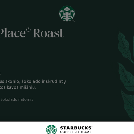
®
Place
Roast
ą
aus skonio, šokolado ir skrudintų
os kavos mišiniu.
 šokolado natomis