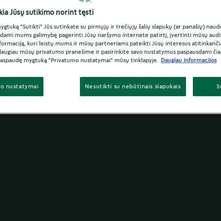
ia Jūsų sutikimo norint tęsti
gtuką "Sutikti" Jūs sutinkate su pirmųjų ir trečiųjų šalių slapukų (ar panašių) naud
dami mums galimybę pagerinti Jūsų naršymo internete patirtį, įvertinti mūsų audito
formaciją, kuri leistų mums ir mūsų partneriams pateikti Jūsų interesus atitinkanči
daugiau mūsų privatumo pranešime ir pasirinkite savo nustatymus paspausdami čia 
paspaudę mygtuką "Privatumo nustatymai" mūsų tinklapyje.
Daugiau informacijos
o nustatymai
Nesutikti su nebūtinais slapukais
S