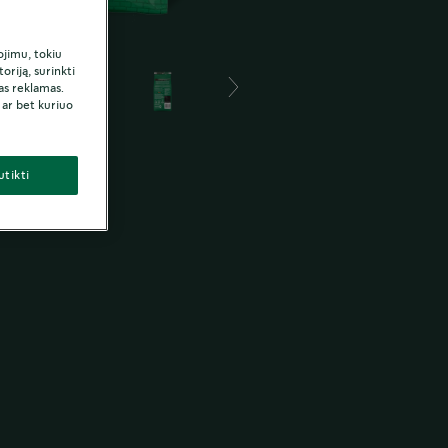
ojimu, tokiu
riją, surinkti
as reklamas.
ar bet kuriuo
utikti