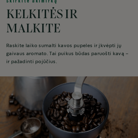
Skirkite akimirką
KELKITĖS IR
MALKITE
Raskite laiko sumalti kavos pupeles ir įkvėpti jų
gaivaus aromato. Tai puikus būdas paruošti kavą –
ir pažadinti pojūčius.