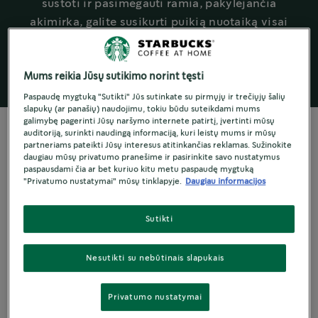
sustoti ir pasimėgauti ramia, pakylėjančia
akimirka, galite susikurti puikią nuotaiką visai
dienai.
Mums reikia Jūsų sutikimo norint tęsti
Paspaudę mygtuką "Sutikti" Jūs sutinkate su pirmųjų ir trečiųjų šalių
slapukų (ar panašių) naudojimu, tokiu būdu suteikdami mums
galimybę pagerinti Jūsų naršymo internete patirtį, įvertinti mūsų
auditoriją, surinkti naudingą informaciją, kuri leistų mums ir mūsų
partneriams pateikti Jūsų interesus atitinkančias reklamas. Sužinokite
daugiau mūsų privatumo pranešime ir pasirinkite savo nustatymus
paspausdami čia ar bet kuriuo kitu metu paspaudę mygtuką
MAŽAS POKYTIS, DIDELIS POVEIKIS
"Privatumo nustatymai" mūsų tinklapyje.
Daugiau informacijos
Ypatingos
Sutikti
akimirkos
Nesutikti su nebūtinais slapukais
kūrimas
Privatumo nustatymai