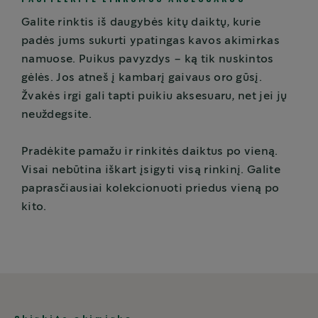
Galite rinktis iš daugybės kitų daiktų, kurie
padės jums sukurti ypatingas kavos akimirkas
namuose. Puikus pavyzdys – ką tik nuskintos
gėlės. Jos atneš į kambarį gaivaus oro gūsį.
Žvakės irgi gali tapti puikiu aksesuaru, net jei jų
neuždegsite.
Pradėkite pamažu ir rinkitės daiktus po vieną.
Visai nebūtina iškart įsigyti visą rinkinį. Galite
paprasčiausiai kolekcionuoti priedus vieną po
kito.