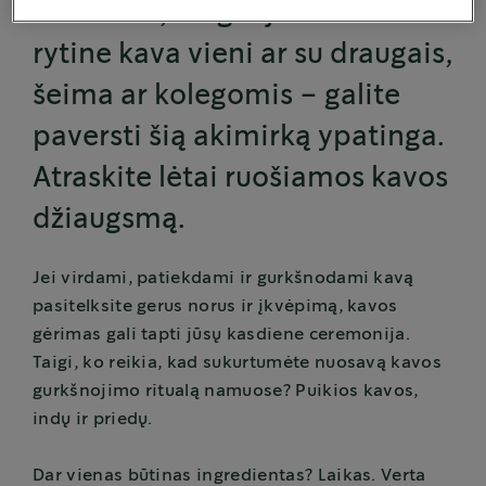
Nesvarbu, mėgaujatės savo
rytine kava vieni ar su draugais,
šeima ar kolegomis – galite
paversti šią akimirką ypatinga.
Atraskite lėtai ruošiamos kavos
džiaugsmą.
Jei virdami, patiekdami ir gurkšnodami kavą
pasitelksite gerus norus ir įkvėpimą, kavos
gėrimas gali tapti jūsų kasdiene ceremonija.
Taigi, ko reikia, kad sukurtumėte nuosavą kavos
gurkšnojimo ritualą namuose? Puikios kavos,
indų ir priedų.
Dar vienas būtinas ingredientas? Laikas. Verta