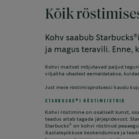
Kõik röstimise
®
Kohv saabub Starbucks
ja magus teravili. Enne,
Kohvi maitset mõjutavad paljud tegurid
viljaliha ubadest eemaldatakse, kuida
Just meie röstimisprotsessi kaudu ku
®
STARBUCKS
I RÖSTIMEISTRID
Kohvi röstimine on osaliselt kunst, os
teadus aitab tagada järjepidevust. Sta
®
Starbucks
on kohvi röstinud peaaegu 
Aastatepikkuse keskendumise ja tead