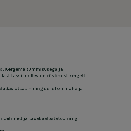
as. Kergema tummisusega ja
st tassi, milles on röstimist kergelt
ledas otsas – ning sellel on mahe ja
on pehmed ja tasakaalustatud ning