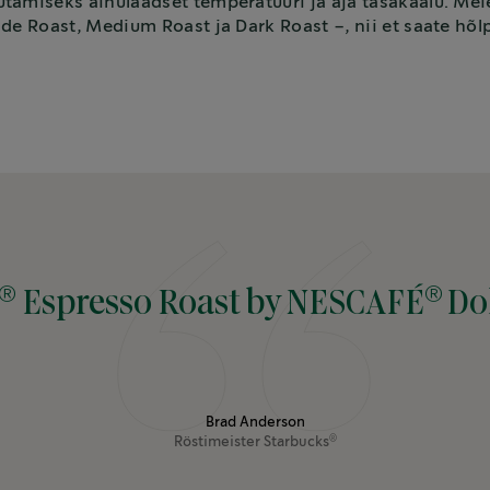
amiseks ainulaadset temperatuuri ja aja tasakaalu. Meie
de Roast, Medium Roast ja Dark Roast –, nii et saate hõlp
®
®
Espresso Roast by NESCAFÉ
Do
Brad Anderson
Röstimeister
Starbucks
®