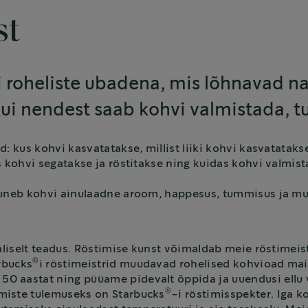
st
i roheliste ubadena, mis lõhnavad n
 kui nendest saab kohvi valmistada, t
: kus kohvi kasvatatakse, millist liiki kohvi kasvatataks
s kohvi segatakse ja röstitakse ning kuidas kohvi valmis
juneb kohvi ainulaadne aroom, happesus, tummisus ja mu
aliselt teadus. Röstimise kunst võimaldab meie röstimeistr
®
rbucks
i röstimeistrid muudavad rohelised kohvioad mai
50 aastat ning püüame pidevalt õppida ja uuendusi ellu 
®
miste tulemuseks on Starbucks
-i röstimisspekter. Iga 