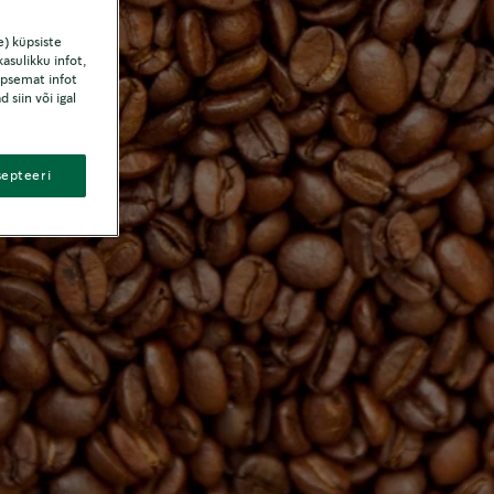
e) küpsiste
asulikku infot,
r
äpsemat infot
 siin või igal
septeeri