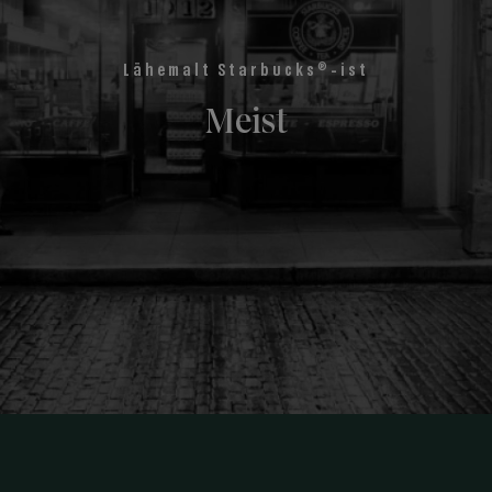
®
Lähemalt Starbucks
-ist
Meist