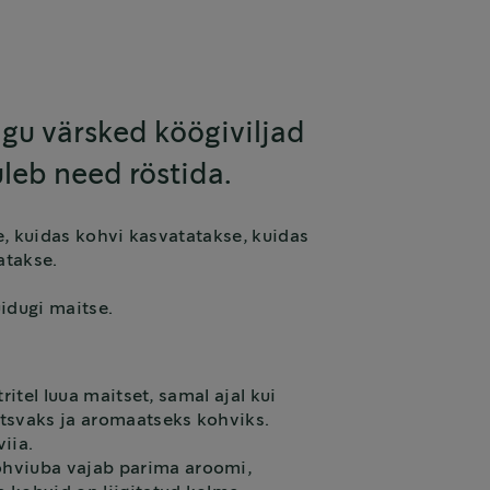
agu värsked köögiviljad
uleb need röstida.
e, kuidas kohvi kasvatatakse, kuidas
tatakse.
idugi maitse.
itel luua maitset, samal ajal kui
tsvaks ja aromaatseks kohviks.
viia.
kohviuba vajab parima aroomi,