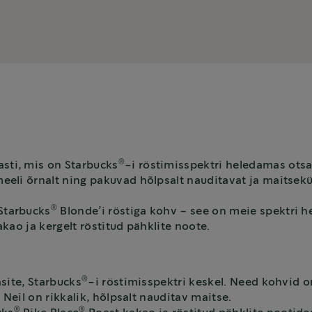
®
sti, mis on Starbucks
-i röstimisspektri heledamas ots
i õrnalt ning pakuvad hõlpsalt nauditavat ja maitsekülla
®
Starbucks
Blonde’i röstiga kohv – see on meie spektri he
kao ja kergelt röstitud pähklite noote.
®
site, Starbucks
-i röstimisspektri keskel. Need kohvid 
 Neil on rikkalik, hõlpsalt nauditav maitse.
®
®