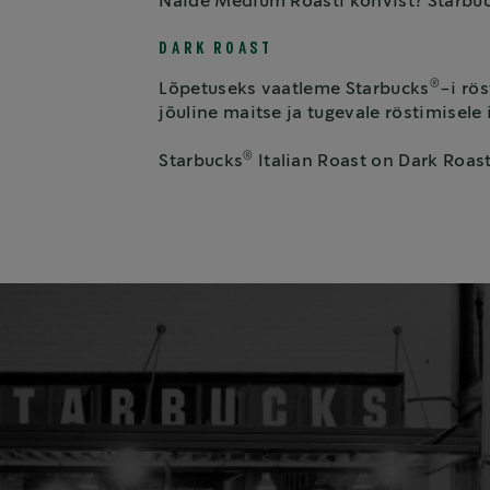
Näide Medium Roasti kohvist? Starbu
DARK ROAST
®
Lõpetuseks vaatleme Starbucks
-i rö
jõuline maitse ja tugevale röstimise
®
Starbucks
Italian Roast on Dark Roast