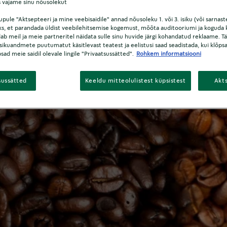
 vajame sinu nõusolekut
KOHVIKUNST
pule "Aktsepteeri ja mine veebisaidile" annad nõusoleku 1. või 3. isiku (või sarnast
s, et parandada üldist veebilehitsemise kogemust, mõõta auditooriumi ja koguda k
Röstimisspekte
ab meil ja meie partneritel näidata sulle sinu huvide järgi kohandatud reklaame. T
sikuandmete puutumatut käsitlevast teatest ja eelistusi saad seadistada, kui klõpsad
õpsad meie saidil olevale lingile "Privaatsussätted".
Rohkem informatsiooni
sussätted
Keeldu mitteolulistest küpsistest
Akt