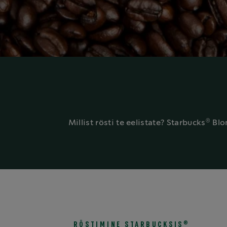
®
Millist rösti te eelistate? Starbucks
Blo
®
RÖSTIMINE STARBUCKSIS