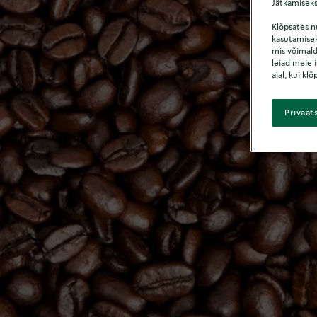
Jätkamiseks
Klõpsates nu
kasutamisek
mis võimald
leiad meie i
ajal, kui kl
Privaat