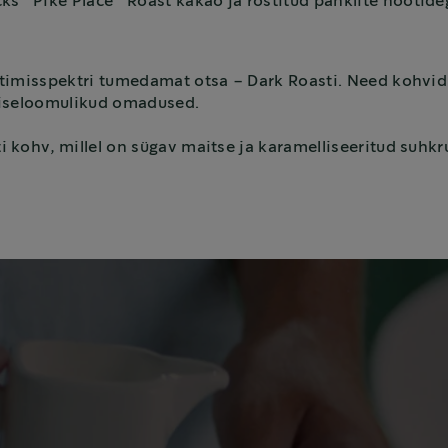
cks
Pike Place
Roast kakao ja röstitud pähklite nootide
stimisspektri tumedamat otsa – Dark Roasti. Need kohvid
le iseloomulikud omadused.
i kohv, millel on sügav maitse ja karamelliseeritud suhk