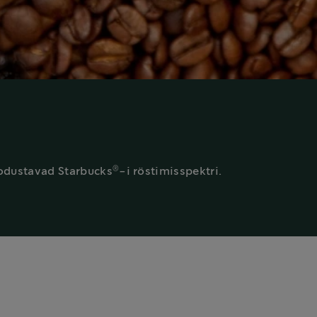
®
odustavad Starbucks
-i röstimisspektri.