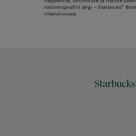
happesuse, tummisuse ja maitse saavut
®
röstimisprofiili järgi – Starbucks
Blon
intensiivsuse.
Starbucks