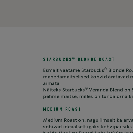
®
STARBUCKS
BLONDE ROAST
®
Esmalt vaatame Starbucks
Blonde Roa
mahedamaitselised kohvid äratavad meel
aimata.
®
Näiteks Starbucks
Veranda Blend on 
pehme maitse, milles on tunda õrna ka
MEDIUM ROAST
Medium Roast on, nagu ilmselt ka arva
sobivad ideaalselt igaks kohvipausiks.