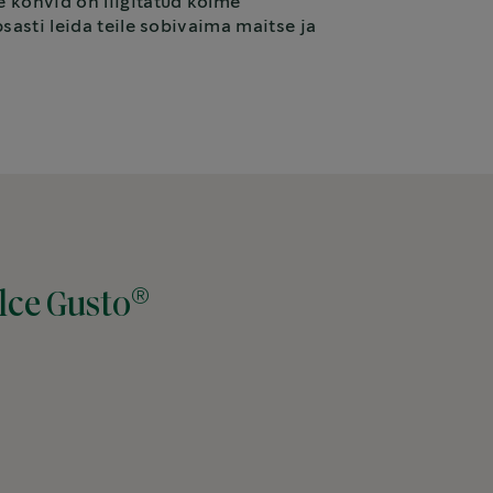
 kohvid on liigitatud kolme
sasti leida teile sobivaima maitse ja
®
lce Gusto