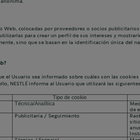
, anónima.
io Web, colocadas por proveedores o socios publicitarios 
ilizarlas para crear un perfil de sus intereses y mostrarl
nte, sino que se basan en la identificación única del na
eb?
 el Usuario sea informado sobre cuáles son las cookies q
llo, NESTLÉ informa al Usuario que utilizará las siguiente
Tipo de cookie
Técnica/Analítica
Medi
de e
Publicitaria / Seguimiento
Rast
sit
anu
Ins