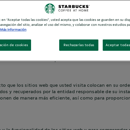
 da su consentimiento a nuestro uso de cookies y otras te
s y otras tecnologías de rastreo de esta manera, debe est
no usar el Sitio de Nestlé. Si deshabilita las cookies q
ic en “Aceptar todas las cookies”, usted acepta que las cookies se guarden en su dis
 Sitio de Nestlé.
navegación del sitio, analizar el uso del mismo, y colaborar con nuestros estudios p
Más información
rse a Internet, también debe consultar el aviso de privaci
específicas de recopilación de datos.
ación de cookies
Rechazarlas todas
Aceptar todas
finalidad informarle de manera clara y precisa sobre las c
más de otros extremos que más adelante se detallarán.
o que los sitios web que usted visita colocan en su orde
os y recuperados por la entidad responsable de su instal
cionen de manera más eficiente, así como para proporcion