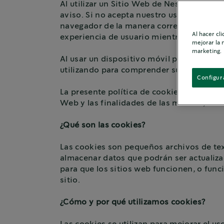
Al utilizar un Sitio Web de Nestlé, usted
aviso. Si no acepta nuestro uso de cookie
navegador de la manera correspondiente o 
Al hacer cl
experiencia de usuario mientras está en el
mejorar la 
marketing.
Al usar un dispositivo móvil para conecta
utilizando para comprender sus prácticas 
Configur
La presente política de cookies tiene por 
Web y las finalidades de las mismas, ade
¿Qué son las cookies?
Las cookies son pequeños archivos de text
almacenar datos que podrán ser actualizad
para que los sitios web funcionen, o fun
sitio.
¿Cómo y por qué utilizamos cookies?