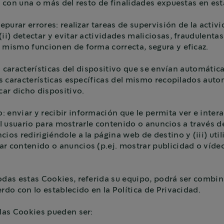
a con una o más del resto de finalidades expuestas en est
epurar errores: realizar tareas de supervisión de la activi
i) detectar y evitar actividades maliciosas, fraudulentas,
l mismo funcionen de forma correcta, segura y eficaz.
las características del dispositivo que se envían automáti
as características específicas del mismo recopilados auto
car dicho dispositivo.
 enviar y recibir información que le permita ver e inter
 del usuario para mostrarle contenido o anuncios a través de
ios redirigiéndole a la página web de destino y (iii) util
ar contenido o anuncios (p.ej. mostrar publicidad o víd
odas estas Cookies, referida su equipo, podrá ser combin
rdo con lo establecido en la Política de Privacidad.
 las Cookies pueden ser: