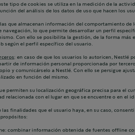
e tipo de cookies se utiliza en la medición de la activida
unción del análisis de los datos de uso que hacen los usu
llas que almacenan información del comportamiento de lo
navegación, lo que permite desarrollar un perfil específ
smo. Con ello se posibilita la gestión, de la forma más e
b según el perfil específico del usuario.
erceros
: en caso de que los usuarios lo autoricen, Nestlé p
a partir de información personal proporcionada por terc
pio y comunicárselo a Nestlé. Con ello se persigue ajustar
alizado en función del mismo.
que permiten su localización geográfica precisa para el c
ad relacionada con el lugar en que se encuentre o en el i
 las finalidades que el usuario haya, en su caso, consent
 propósitos:
ne: combinar información obtenida de fuentes offline con