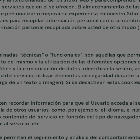
so y la funcionalidad de los sitios web y para comprender 
 servicios que en él se ofrecen. El almacenamiento de la
 personalizar o mejorar su experiencia en nuestro Sitio 
okies para recopilar información personal como su nombr
rmación personal recopilada sobre usted de otro modo (p. 
nadas "técnicas" o "funcionales", son aquéllas que permi
o del mismo y la utilización de las diferentes opciones o
áfico y la comunicación de datos, identificar la sesión, a
ad del servicio, utilizar elementos de seguridad durante l
ga de un texto o imagen). Si se desactivan estas cookies
ten recordar información para que el Usuario acceda al s
la de otros usuarios, como, por ejemplo, el idioma, el n
 contenido del servicio en función del tipo de navegador 
 al servicio, etc.
ue permiten el seguimiento y análisis del comportamiento 