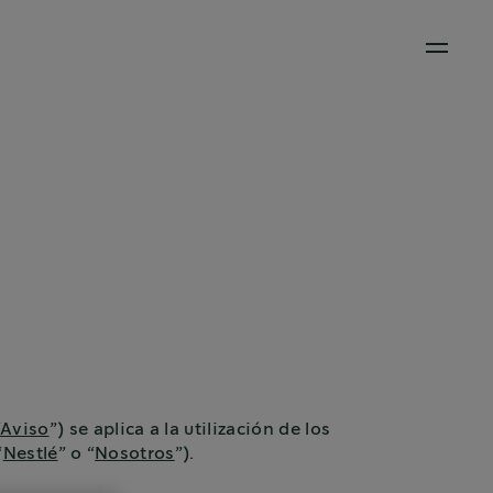
Open M
“
Aviso
”) se aplica a la utilización de los
“
Nestlé
” o “
Nosotros
”).