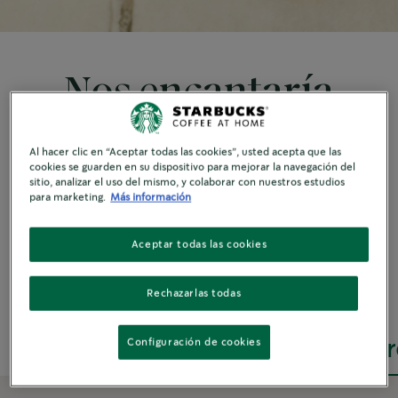
Nos encantaría
saber de vos.
Al hacer clic en “Aceptar todas las cookies”, usted acepta que las
cookies se guarden en su dispositivo para mejorar la navegación del
sitio, analizar el uso del mismo, y colaborar con nuestros estudios
para marketing.
Más información
Seleccioná una de las siguientes opciones según
Aceptar todas las cookies
nuestros tipos de consulta.
Rechazarlas todas
Configuración de cookies
Tengo una duda/suger