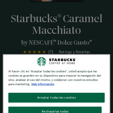
®
Starbucks
Caramel
Macchiato
®
®
by NESCAFÉ
Dolce Gusto
(1)
Ratings y Reseñas
Disfrutá del placer cremoso de la leche y el sabor a
caramelo de esta bebida clásica. Crealo en casa
Al hacer clic en “Aceptar todas las cookies”, usted acepta que las
Nuestro clásico con caramelo
cookies se guarden en su dispositivo para mejorar la navegación del
sitio, analizar el uso del mismo, y colaborar con nuestros estudios
para marketing.
Más información
Ingredient and Nutrition
Aceptar todas las cookies
Rechazarlas todas