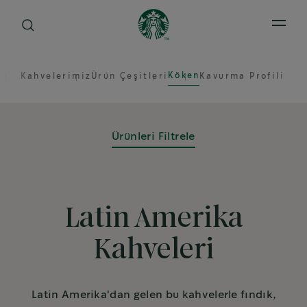
Open 
Köken
Kahvelerimiz
Ürün Çeşitleri
Kavurma Profili
Ürünleri Filtrele
Latin Amerika
Kahveleri
Latin Amerika'dan gelen bu kahvelerle fındık,