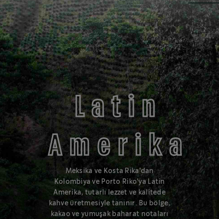
Yumuşak tatlı kakao notaları
BLONDE
Latin
Amerika
®
Starbucks
Blonde Roast daha hafif bir gövdeye ve yumuşak
tatlara sahiptir.
Meksika ve Kosta Rika'dan
Kolombiya ve Porto Riko'ya Latin
Daha fazla bilgi edin
Amerika, tutarlı lezzet ve kalitede
kahve üretmesiyle tanınır. Bu bölge,
kakao ve yumuşak baharat notaları