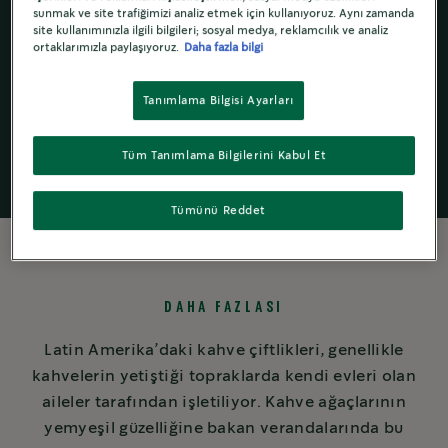
sunmak ve site trafiğimizi analiz etmek için kullanıyoruz. Aynı zamanda
site kullanımınızla ilgili bilgileri; sosyal medya, reklamcılık ve analiz
ortaklarımızla paylaşıyoruz.
Daha fazla bilgi
Öğütülmüş
Kahve
Tanımlama Bilgisi Ayarları
Tüm Tanımlama Bilgilerini Kabul Et
Tümünü Reddet
DAHA FAZLASI
Latin Amerika’daki kahve çiftlikleri, genellikle
kahvelerin yetiştiği topraklarda kendi evleri olan
aileler tarafından işletiliyor. Kahve ağaçlarının
yemyeşil güzelliğine bakan verandalarında bu