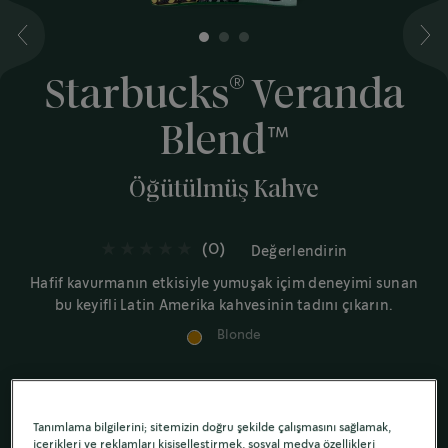
1
2
3
®
Starbucks
Veranda
Blend™
Öğütülmüş Kahve
(0)
Değerlendirin
Hafif kavurmanın etkisiyle yumuşak içim deneyimi sunan
bu keyifli Latin Amerika kahvesinin tadını çıkarın.
Blonde
Yumuşak tatlı kakao notaları
Tanımlama bilgilerini; sitemizin doğru şekilde çalışmasını sağlamak,
içerikleri ve reklamları kişiselleştirmek, sosyal medya özellikleri