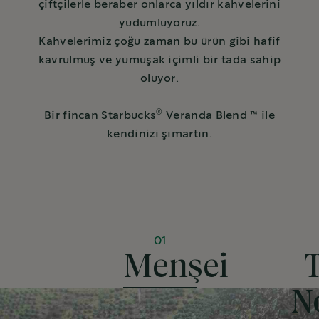
çiftçilerle beraber onlarca yıldır kahvelerini
yudumluyoruz.
Kahvelerimiz çoğu zaman bu ürün gibi hafif
kavrulmuş ve yumuşak içimli bir tada sahip
oluyor.
®
Bir fincan Starbucks
Veranda Blend ™ ile
kendinizi şımartın.
01
Menşei
N