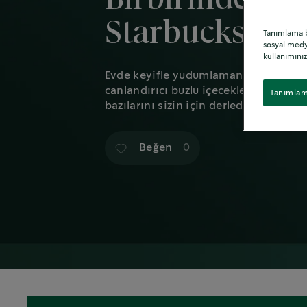
Starbucks Kahv
Tanımlama bi
sosyal medya
kullanımınız
Evde keyifle yudumlamanız için çok s
canlandırıcı buzlu içeceklere kadar fa
Tanımlama
bazılarını sizin için derledik.
Beğen
0