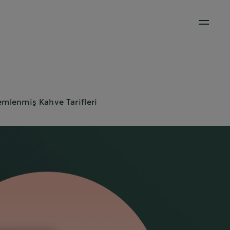
Open M
mlenmiş Kahve Tarifleri