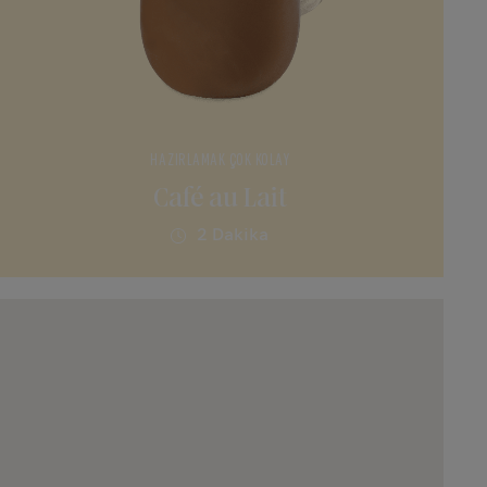
HAZIRLAMAK ÇOK KOLAY
Café au Lait
2 Dakika