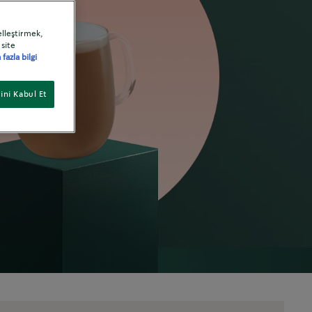
elleştirmek,
 site
fazla bilgi
ini Kabul Et