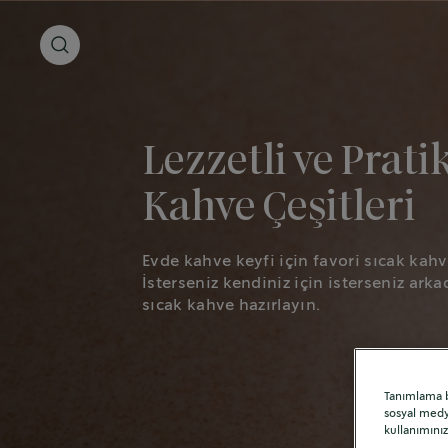
Lezzetli ve Prati
Kahve Çeşitleri
Evde kahve keyfi için favori sıcak kahve
İsterseniz kendiniz için isterseniz arkad
sıcak kahve hazırlayın.
Tanımlama bi
sosyal medya
kullanımınız