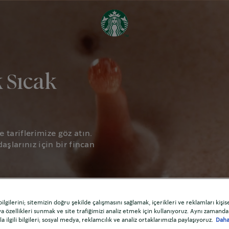
k Sıcak
 tariflerimize göz atın.
aşlarınız için bir fincan
lgilerini; sitemizin doğru şekilde çalışmasını sağlamak, içerikleri ve reklamları kişis
 özellikleri sunmak ve site trafiğimizi analiz etmek için kullanıyoruz. Aynı zamanda
la ilgili bilgileri; sosyal medya, reklamcılık ve analiz ortaklarımızla paylaşıyoruz.
Daha 