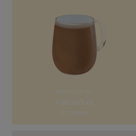
HAZIRLAMAK ÇOK KOLAY
Café au Lait
2 Dakika