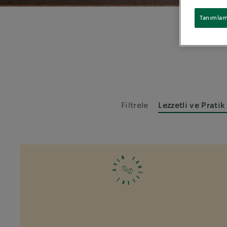
Tanımlama
Filtrele
Lezzetli ve Pratik
N
T
I
A
Y
R
A
İ
.
F
İ
L
R
E