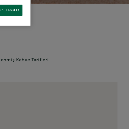
ini Kabul Et
enmiş Kahve Tarifleri