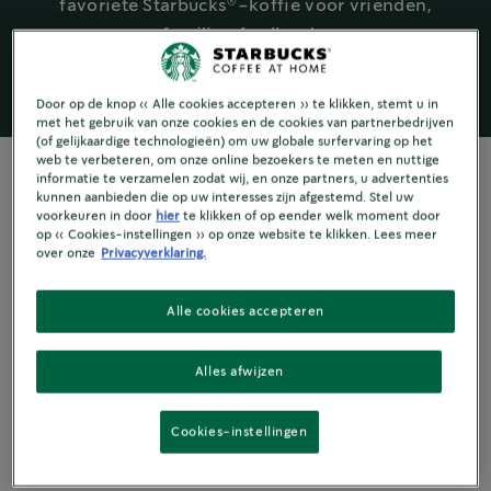
®
favoriete Starbucks
-koffie voor vrienden,
familie of collega's.
Door op de knop « Alle cookies accepteren » te klikken, stemt u in
met het gebruik van onze cookies en de cookies van partnerbedrijven
(of gelijkaardige technologieën) om uw globale surfervaring op het
web te verbeteren, om onze online bezoekers te meten en nuttige
informatie te verzamelen zodat wij, en onze partners, u advertenties
kunnen aanbieden die op uw interesses zijn afgestemd. Stel uw
voorkeuren in door
hier
te klikken of op eender welk moment door
KOFFIE DELEN
op « Cookies-instellingen » op onze website te klikken. Lees meer
over onze
Privacyverklaring.
Samen genieten
Alle cookies accepteren
van koffie
Alles afwijzen
Vakanties, vergaderingen en
Cookies-instellingen
feestjes zijn allemaal