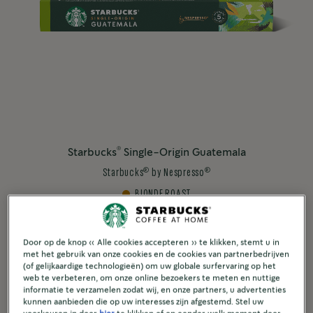
®
Starbucks
Single-Origin Guatemala
®
®
Starbucks
by Nespresso
BLONDE ROAST
Ontdek meer
Door op de knop « Alle cookies accepteren » te klikken, stemt u in
met het gebruik van onze cookies en de cookies van partnerbedrijven
(of gelijkaardige technologieën) om uw globale surfervaring op het
Vergelijk
web te verbeteren, om onze online bezoekers te meten en nuttige
informatie te verzamelen zodat wij, en onze partners, u advertenties
kunnen aanbieden die op uw interesses zijn afgestemd. Stel uw