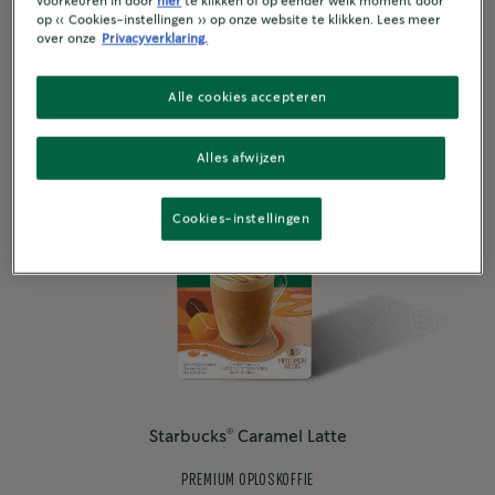
voorkeuren in door
hier
te klikken of op eender welk moment door
NIEUW
op « Cookies-instellingen » op onze website te klikken. Lees meer
over onze
Privacyverklaring.
Alle cookies accepteren
Alles afwijzen
Cookies-instellingen
®
Starbucks
Caramel Latte
PREMIUM OPLOSKOFFIE