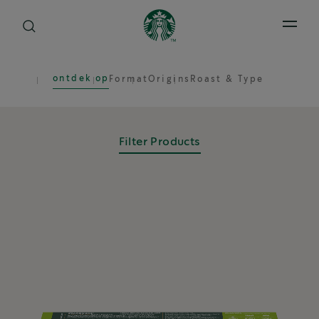
Open 
ontdek op
Format
Origins
Roast & Type
Filter Products