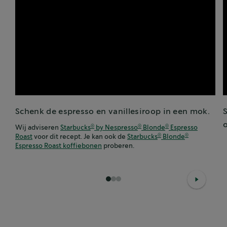
Schenk de espresso en vanillesiroop in een mok.
Wij adviseren
Starbucks
by Nespresso
Blonde
Espresso
®
®
®
Roast
voor dit recept. Je kan ook de
Starbucks
Blonde
®
®
Espresso Roast koffiebonen
proberen.
1
2
3