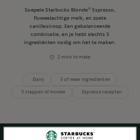
®
Soepele Starbucks Blonde
Espresso,
fluweelachtige melk, en zoete
vanillesiroop. Een gebalanceerde
combinatie, en je hebt slechts 3
ingrediënten nodig om het te maken.
2 mins to make
Dairy
3 of meer ingrediënten
5 stappen of minder
Espresso recepten