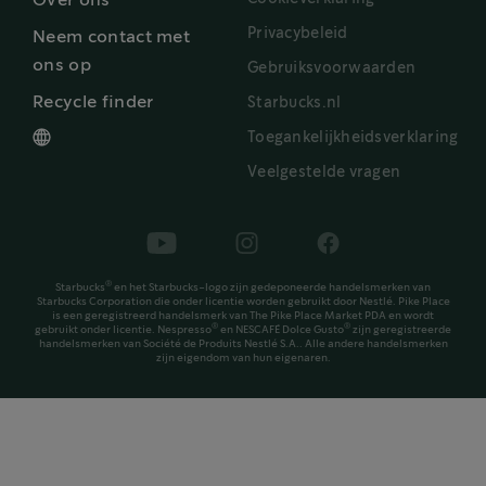
Over ons
Privacybeleid
Neem contact met
ons op
Gebruiksvoorwaarden
Recycle finder
Starbucks.nl
Toegankelijkheidsverklaring
Veelgestelde vragen
®
Starbucks
en het Starbucks-logo zijn gedeponeerde handelsmerken van
Starbucks Corporation die onder licentie worden gebruikt door Nestlé. Pike Place
is een geregistreerd handelsmerk van The Pike Place Market PDA en wordt
®
®
gebruikt onder licentie. Nespresso
en NESCAFÉ Dolce Gusto
zijn geregistreerde
handelsmerken van Société de Produits Nestlé S.A.. Alle andere handelsmerken
zijn eigendom van hun eigenaren.