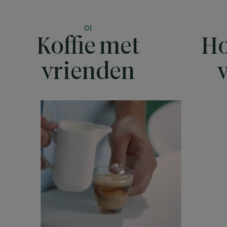
01
Koffie met
Ho
vrienden