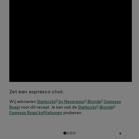
Zet een espresso shot.
Wij adviseren
Starbucks
by Nespresso
Blonde
Espresso
®
®
®
Roast
voor dit recept. Je kan ook de
Starbucks
Blonde
®
®
Espresso Roast koffiebonen
proberen.
1
2
3
4