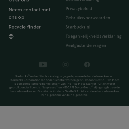
Over ons
Privacybeleid
Neem contact met
ons op
Gebruiksvoorwaarden
Recycle finder
Starbucks.nl
Toegankelijkheidsverklaring
Veelgestelde vragen
®
Starbucks
en het Starbucks-logo zijn gedeponeerde handelsmerken van
Starbucks Corporation die onder licentie worden gebruikt door Nestlé. Pike Place
is een geregistreerd handelsmerk van The Pike Place Market PDA en wordt
®
®
gebruikt onder licentie. Nespresso
en NESCAFÉ Dolce Gusto
zijn geregistreerde
handelsmerken van Société de Produits Nestlé S.A.. Alle andere handelsmerken
zijn eigendom van hun eigenaren.