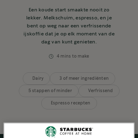
Een koude start smaakte nooit zo
lekker. Melkschuim, espresso, en je
bent op weg naar een verfrissende
ijskoffie dat je op elk moment van de
dag van kunt genieten.
4 mins to make
Dairy
3 of meer ingrediënten
5 stappen of minder
Verfrissend
Espresso recepten