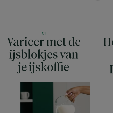
01
Varieer met de
H
ijsblokjes van
je ijskoffie