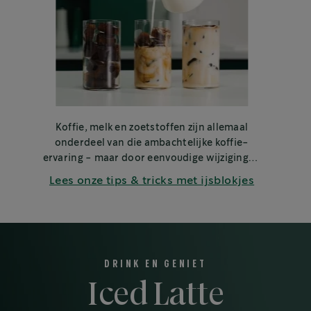
Koffie, melk en zoetstoffen zijn allemaal
onderdeel van die ambachtelijke koffie-
ervaring - maar door eenvoudige wijzigingen
aan jouw ijsblokjes aan te brengen, kan je
Lees onze tips & tricks met ijsblokjes
jouw koude koffie naar een hoger niveau
tillen terwijl deze langer koeler blijft, zonder
deze te verwateren.
DRINK EN GENIET
Iced Latte