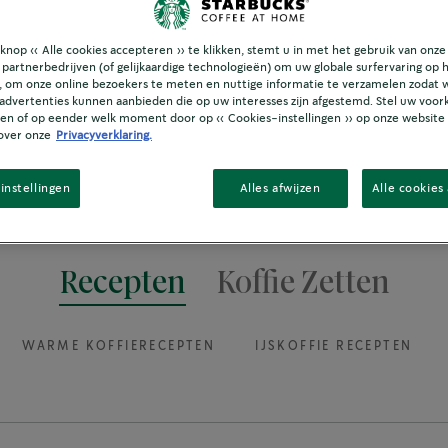
knop « Alle cookies accepteren » te klikken, stemt u in met het gebruik van onze
 partnerbedrijven (of gelijkaardige technologieën) om uw globale surfervaring op 
 om onze online bezoekers te meten en nuttige informatie te verzamelen zodat w
 advertenties kunnen aanbieden die op uw interesses zijn afgestemd. Stel uw voor
ken of op eender welk moment door op « Cookies-instellingen » op onze website t
over onze
Privacyverklaring.
instellingen
Alles afwijzen
Alle cookies
Recepten
Koffie Zetten
WARME KOFFIERECEPTEN
IJSKOFFIE RECEPTEN