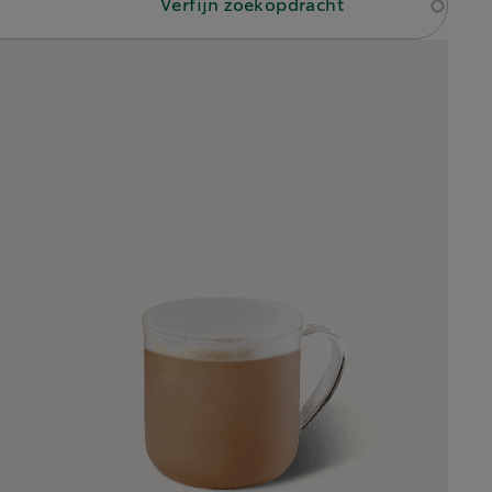
Verfijn zoekopdracht
TAGS
Chocolade
Espresso
Koud
Latte
Schuim
Siroop
Smaak
Vanille