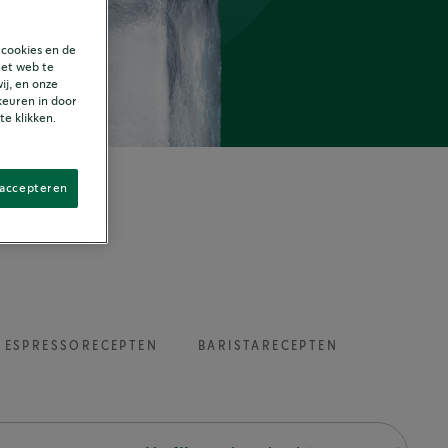
 cookies en de
het web te
ij, en onze
keuren in door
e klikken.
 accepteren
ESPRESSORECEPTEN
BARISTARECEPTEN