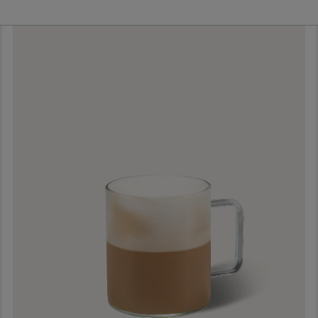
INSPIRATIES
POPULAIRE RECEPTEN
3 of meer ingrediënten
Americano Koffie
5 stappen of minder
Dairy
Iced Mocha
Iced Honey Oat Coffee
Espresso recepten
®
usto
Geïnspireerd op de cafés
Kruiden
Vegan
Verfrissend