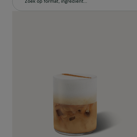
SOORTEN
AANBEVOLEN RECEPTEN
Koffiebonen
Iced Mocha
Premium Oploskoffie
®
®
Starbucks
by NESCAFÉ
Dolce G
®
®
Starbucks
by Nespresso