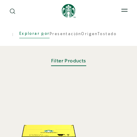
Open 
Explorar por
Presentación
Origen
Tostado
Filter Products