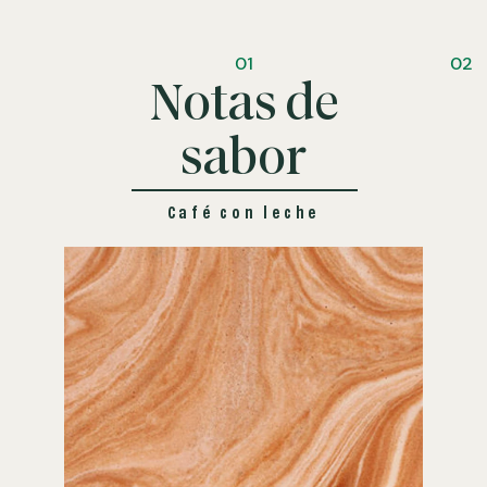
01
02
Notas de
sabor
Café con leche
Sabor a
café