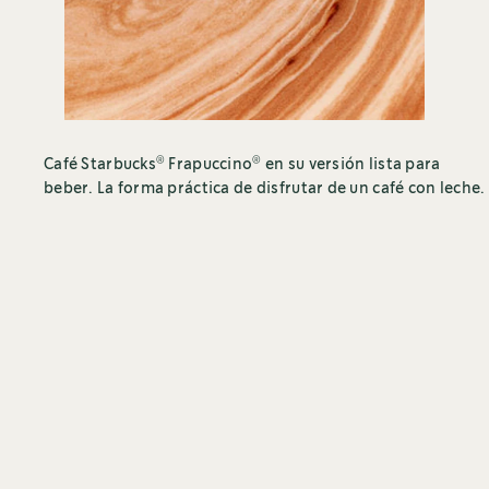
®
®
Café Starbucks
Frapuccino
en su versión lista para
beber. La forma práctica de disfrutar de un café con leche.
®
Encuentra ahora tu café con leche Starbucks
®
Frappuccino
sabor a Café, listo para beber. Espera
muy pronto las presentaciones sabor a Mocha y
Caramelo.