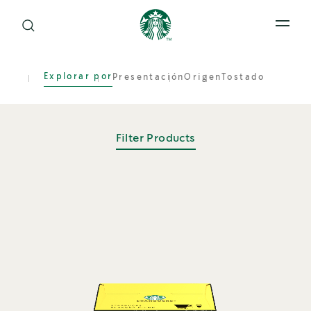
Open 
Explorar por
Presentación
Origen
Tostado
Filter Products