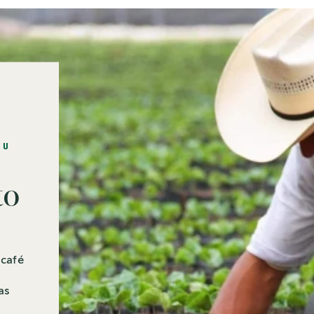
su
to
 café
as