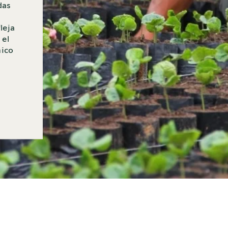
das
leja
 el
nico