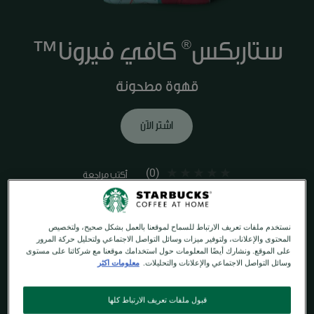
ستاربكس
كافي فيرونا™
®
قهوة مطحونة
اشتر الآن
(0)
أكتب مراجعة
المحمّصة واللذيذة مع لمسات من الكاكاو الداكن لهذا المزيج، حضر لنفسك كوب
من هذه القهوة الغنية والمتوازنة.
نستخدم ملفات تعريف الارتباط للسماح لموقعنا بالعمل بشكل صحيح، ولتخصيص
قهوة بالتحميص الداكن
المحتوى والإعلانات، ولتوفير ميزات وسائل التواصل الاجتماعي ولتحليل حركة المرور
على الموقع. ونشارك أيضًا المعلومات حول استخدامك موقعنا مع شركائنا على مستوى
وسائل التواصل الاجتماعي والإعلانات والتحليلات.
معلومات اكثر
نكهات الكاكاو اللذيذة والداكنة
قبول ملفات تعريف الارتباط كلها