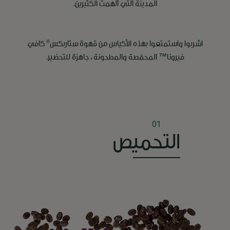
المدينة التي ألهمت الكثيرين.
®
اشربوا واستمتعوا بهذه الأكياس من قهوة ستاربكس
كافي
فيرونا™ المحمّصة والمطحونة ، جاهزة للتحضير.
01
التحميص