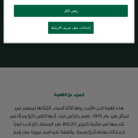
رفض الكل
قهوة مطحونة
ستاربكس
من
®
نسبريسو
إعدادات ملف تعريف الارتباط
المزيد عن القهوة
هذه قهوة الحب الأوحد، ولها ثلاثة أسماء. أنشأناها لمطعم في
سياتل في عام 1975 ، باسم جايكس بليند. أحبها الناس كثيرًا وبدأنا في
تقديمها في متاجرنا كمزيج 80/20، بعد الوصفة. كان الحب قوياً
لدرجة أننا جعلناه أخيرًا رسميًا ، وأطلقنا عليه اسم فيرونا على إسم