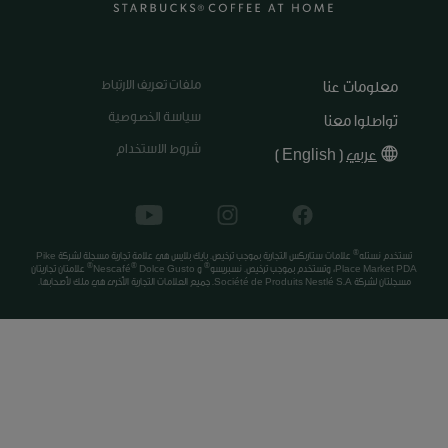
ملفات تعريف الارتباط
معلومات عنا
سياسة الخصوصية
تواصلوا معنا
شروط الاستخدام
عربي
(
English
)
®
تستخدم نستله
علامات ستاربكس التجارية بموجب ترخيص. بايك بلايس هي علامة تجارية مسجلة لشركة Pike
®
®
®
Place Market PDA، وتستخدم بموجب ترخيص. نسبريسو
و Nescafé
Dolce Gusto
علامتان تجاريتان
مسجلتان لشركة Société de Produits Nestlé S.A. جميع العلامات التجارية الأخرى هي ملك لأصحابها.