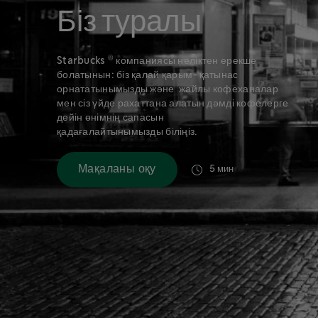
Біз туралы
®
Starbucks
компаниясы неліктен ерекше
болатынын: біз қалай қарым-қатынас
орнататынымызды және жайлы кофеханалар
мен сіз үйде рахаттана алатын дәмді кофелерге
дейін өнімнің сапасын
қадағалайтынымызды біліңіз.
Мақаланы оқу
5 мин