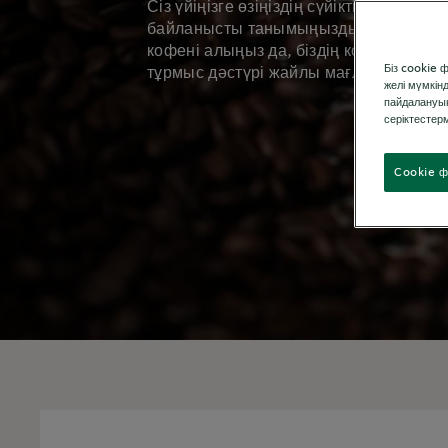
®
Сіз үйіңізге өзіңіздің сүйікті Starbucks
байланысты танымыңызды бұрынғыдан д
кофені алыңыз да, біздің кофе саяхат
Біз cookie 
тұрмыс дәстүрі жайлы мағлұматтарың
желі мүмкін
пайдалануың
серіктестерм
Cookie ф