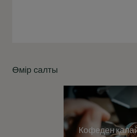
Өмір салты
Кофеден қалай