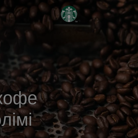
кофе
лімі