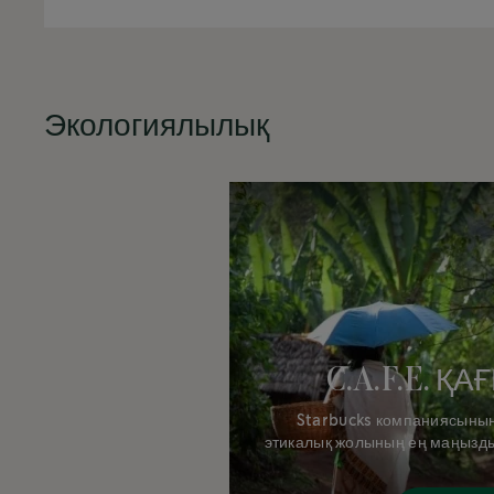
Экологиялылық
C.A.F.E. Қ
Starbucks компаниясының 
этикалық жолының ең маңызды
Equity (C.A.F.E.) практи