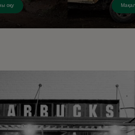
ны оқу
Мақал