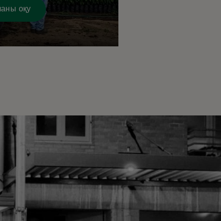
аны оқу