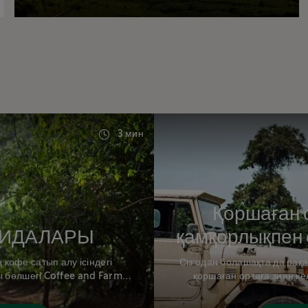
3 мин
Қоршаған 
АҒИДАЛАРЫ
қамқорлықпен 
кофе сатып алу ісіндегі
Сіз одан болашақта да рақ
 бөлшегі Coffee and Farmer
қоршаған ортаға зиян ке
касы болып есептеледі.
агрономдар мен ферм