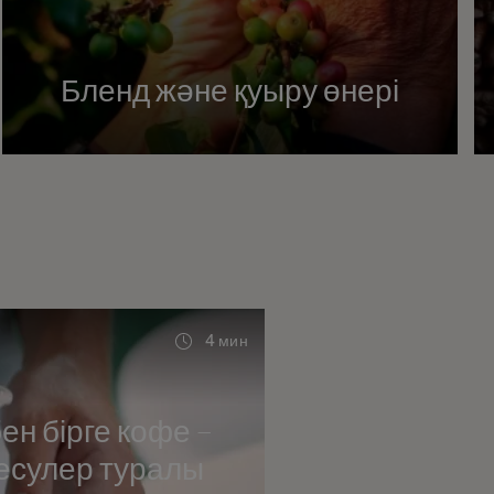
Бленд және қуыру өнері
4 мин
н бірге кофе -
есулер туралы