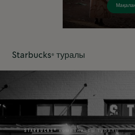
Мақала
Starbucks® туралы
®
STARBUCKS
компаниясы туралы