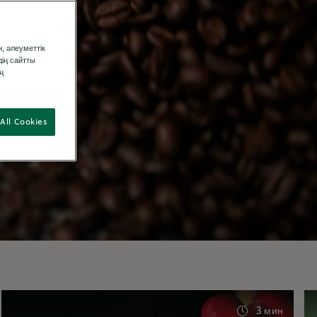
, әлеуметтік
дің сайтты
ң
All Cookies
3 мин