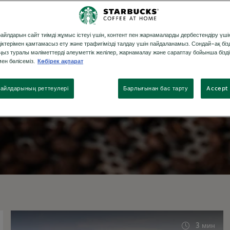
өнімін таптыңыз ба? Өзіңіздің кофемен
а кеңейте түссеңіз қайтеді? Бір кесе
ы, кофе шеберлігі, экологиялылық пен
файлдарын сайт тиімді жұмыс істеуі үшін, контент пен жарнамаларды дербестендіру үшін
ыздан рақат алыңыз.
діктерімен қамтамасыз ету және трафигімізді талдау үшін пайдаланамыз. Сондай-ақ біз
ыз туралы мәліметтерді әлеуметтік желілер, жарнамалау және сараптау бойынша бізді
ен бөлісеміз.
Көбірек ақпарат
айлдарының реттеулері
Барлығынан бас тарту
Accept 
3 мин