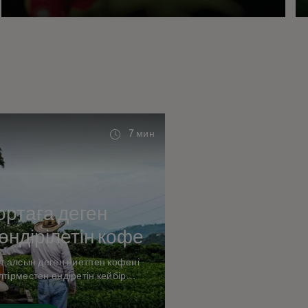
7 мин
ортаға деген
өндірілетін кофе
ат алсын деген ниетпен кофені
лтірместен өндіретін кейбір
ерлермен таныс болыңыз.