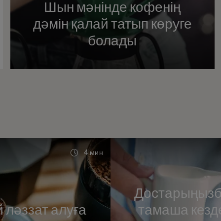
Шын мәнінде кофенің
дәмін қалай татып көруге
болады
4 мин
Достарыңызбе
 ләззат алуға
тамаша кезд