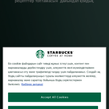
рецепттер топтамасын дайындап қойдық.
Біз cookie файлдарын сайт тиімді жұмыс істеуі үшін, контент пен
жарнамаларды дербестендіру үшін, әлеуметтік желі мүмкіндіктерімен
қамтамасыз ету және трафигімізді талдау үшін пайдаланамыз. Сондай-ақ
біздің сайтты пайдалануыңыз туралы мәліметтерді әлеуметтік желілер,
жарнамалау және сараптау бойынша біздің серіктестермен
бөлісеміз.
Көбірек ақпарат
Accept All Cookies