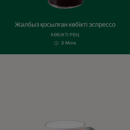
Жалбыз қосылған көбікті эспрессо
КӨБІКТІ РЕҢ
3 Mins