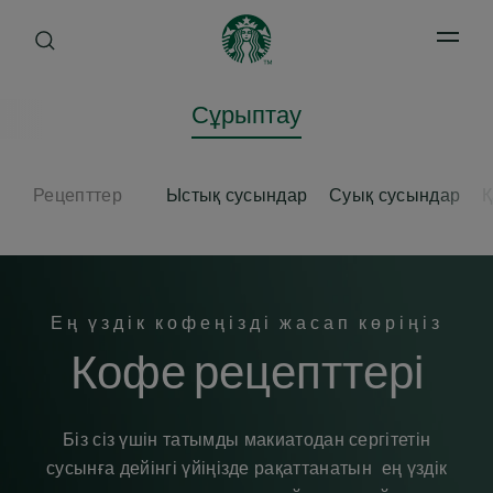
Open 
Сұрыптау
Рецепттер
Ыстық сусындар
Суық сусындар
Қ
Ең үздік кофеңізді жасап көріңіз
Кофе рецепттері
Біз сіз үшін татымды макиатодан сергітетін
сусынға дейінгі үйіңізде рақаттанатын ең үздік