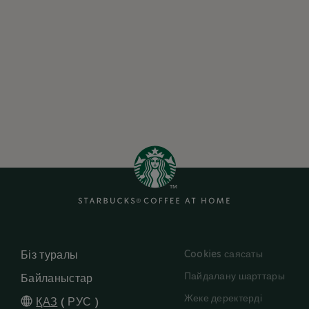
Cookies саясаты
Біз туралы
Пайдалану шарттары
Байланыстар
Жеке деректерді
ҚАЗ
(
РУС
)