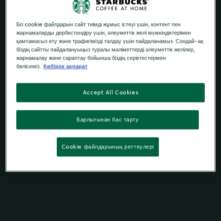
Біз cookie файлдарын сайт тиімді жұмыс істеуі үшін, контент пен
жарнамаларды дербестендіру үшін, әлеуметтік желі мүмкіндіктерімен
қамтамасыз ету және трафигімізді талдау үшін пайдаланамыз. Сондай-ақ
біздің сайтты пайдалануыңыз туралы мәліметтерді әлеуметтік желілер,
жарнамалау және сараптау бойынша біздің серіктестермен
бөлісеміз.
Көбірек ақпарат
Accept All Cookies
Барлығынан бас тарту
Cookie файлдарының реттеулері